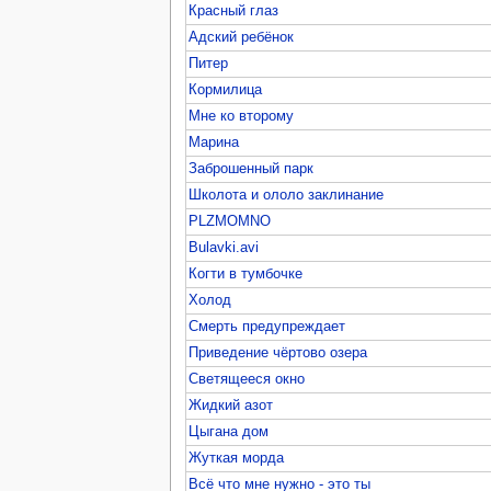
Красный глаз
Адский ребёнок
Питер
Кормилица
Мне ко второму
Марина
Заброшенный парк
Школота и ололо заклинание
PLZMOMNO
Bulavki.avi
Когти в тумбочке
Холод
Смерть предупреждает
Приведение чёртово озера
Светящееся окно
Жидкий азот
Цыгана дом
Жуткая морда
Всё что мне нужно - это ты