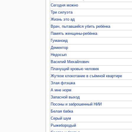
Сегодня можно
Три силуэта
Жизнь это ад
Врач, пытавшийся убить ребёнка
Память женщины-ребёнка
Гуманоид
Дементор
Недосып
Василий Михайлович
Плачущий кровью человек
Жуткое клокотание в съёмной квартире
Злая флэшка
А мне норм
Запасной выход
Посоны и заброшенный НИИ
Белая бабка
Серый шум
Рыжебородый