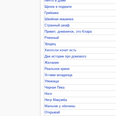
Нечто в доме
Щенок в подвале
Грибники
Швейная машинка
Странный шкаф
Привет, дневничок, это Клара
Ряженый
Уродец
Хиллсли хочет есть
Две истории про домового
Желание
Реальное крипи
Устами младенца
Убежище
Черная Пика
Ноги
Негр Макумба
Мальчик у обочины
Открывай