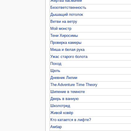
Жертва басмачей
Безответственность
Дышащий потолок
Ветви на ветру
Мой монстр
Тени Хиросимы
Проверка камеры
Миша и белая рука
Ужас старого болота
Поход
Щель
Дневник Лилии
The Adventure Time Theory
Шипение в темноте
Дверь в ванную
Школотред
Живой ковёр
Кто катается в лифте?
Амбар