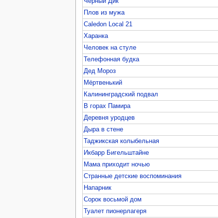
Чёрный Дик
Плов из мужа
Caledon Local 21
Харанка
Человек на стуле
Телефонная будка
Дед Мороз
Мёртвенький
Калининградский подвал
В горах Памира
Деревня уродцев
Дыра в стене
Таджикская колыбельная
Икбарр Бигельштайне
Мама приходит ночью
Странные детские воспоминания
Напарник
Сорок восьмой дом
Туалет пионерлагеря