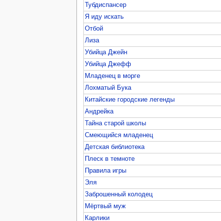
Тубдиспансер
Я иду искать
Отбой
Лиза
Убийца Джейн
Убийца Джефф
Младенец в морге
Лохматый Бука
Китайские городские легенды
Андрейка
Тайна старой школы
Смеющийся младенец
Детская библиотека
Плеск в темноте
Правила игры
Эля
Заброшенный колодец
Мёртвый муж
Карлики