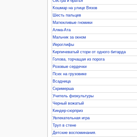
Сестра и братья
Кошмар на улице Вязов
Шесть пальцев
Матюкливые гномики
Алма-Ата
Мальчик за окном
Иероглифы
Кирпичеватый стори от одного битарда
Голова, торчащая из порога
Розовые сердечки
Псих на грузовике
Всадница
Скримерша
Учитель физкультуры
Черный вожатый
Киндер-сюрприз
Увлекательная игра
Труп в стене
Детские воспоминания.