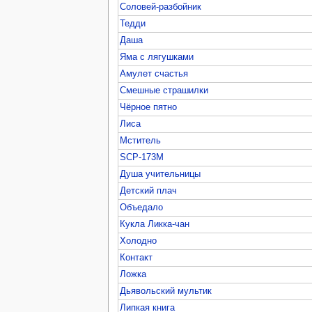
Соловей-разбойник
Тедди
Даша
Яма с лягушками
Амулет счастья
Смешные страшилки
Чёрное пятно
Лиса
Мститель
SCP-173M
Душа учительницы
Детский плач
Объедало
Кукла Ликка-чан
Холодно
Контакт
Ложка
Дьявольский мультик
Липкая книга