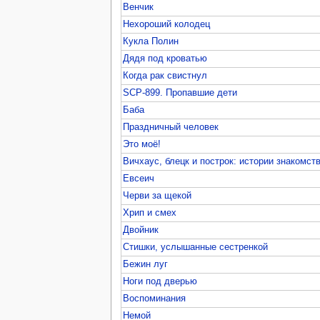
Венчик
Нехороший колодец
Кукла Полин
Дядя под кроватью
Когда рак свистнул
SCP-899. Пропавшие дети
Баба
Праздничный человек
Это моё!
Вичхаус, блецк и построк: истории знакомст
Евсеич
Черви за щекой
Хрип и смех
Двойник
Стишки, услышанные сестренкой
Бежин луг
Ноги под дверью
Воспоминания
Немой