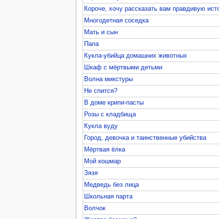
Короче, хочу рассказать вам правдивую ис
Многодетная соседка
Мать и сын
Папа
Кукла-убийца домашних животных
Шкаф с мёртвыми детьми
Волна микстуры
Не спится?
В доме крипи-пасты
Розы с кладбища
Кукла вуду
Город, девочка и таинственные убийства
Мёртвая ёлка
Мой кошмар
Зязя
Медведь без лица
Школьная парта
Волчок