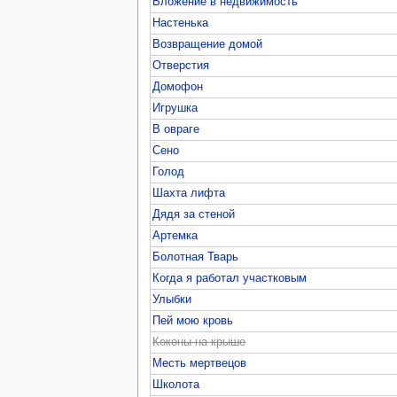
Вложение в недвижимость
Настенька
Возвращение домой
Отверстия
Домофон
Игрушка
В овраге
Сено
Голод
Шахта лифта
Дядя за стеной
Артемка
Болотная Тварь
Когда я работал участковым
Улыбки
Пей мою кровь
Коконы на крыше
Месть мертвецов
Школота