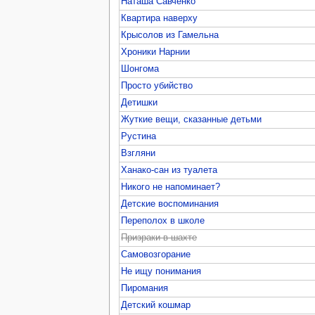
Наташа Савченко
Квартира наверху
Крысолов из Гамельна
Хроники Нарнии
Шонгома
Просто убийство
Детишки
Жуткие вещи, сказанные детьми
Рустина
Взгляни
Ханако-сан из туалета
Никого не напоминает?
Детские воспоминания
Переполох в школе
Призраки в шахте
Самовозгорание
Не ищу понимания
Пиромания
Детский кошмар