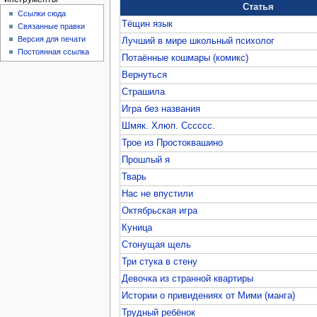
Статья
Ссылки сюда
Тёщин язык
Связанные правки
Версия для печати
Лучший в мире школьный психолог
Постоянная ссылка
Потаённые кошмары (комикс)
Вернуться
Страшила
Игра без названия
Шмяк. Хлюп. Сссссс.
Трое из Простоквашино
Прошлый я
Тварь
Нас не впустили
Октябрьская игра
Куница
Стонущая щель
Три стука в стену
Девочка из странной квартиры
Истории о привидениях от Мими (манга)
Трудный ребёнок