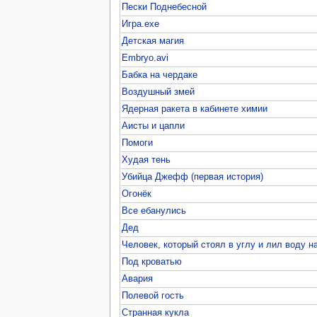
Пески Поднебесной
Игра.exe
Детская магия
Embryo.avi
Бабка на чердаке
Воздушный змей
Ядерная ракета в кабинете химии
Аисты и цапли
Помоги
Худая тень
Убийца Джефф (первая история)
Огонёк
Все ебанулись
Дед
Человек, который стоял в углу и лил воду н
Под кроватью
Авария
Полевой гость
Странная кукла