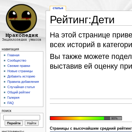
статья
Рейтинг:Дети
Перейти к:
навигация
,
поиск
На этой странице прив
всех историй в категори
навигация
Вы также можете подели
Главная
Сообщество
выставив ей оценку пр
Свежие правки
Новые страницы
Добавить историю
Правила добавления
Случайная статья
Общий рейтинг
Галерея
FAQ
поиск
90%
Страницы с высочайшим средний рейтинг В
инструменты