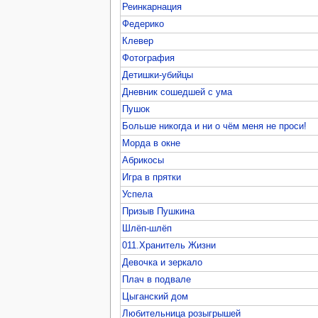
Реинкарнация
Федерико
Клевер
Фотография
Детишки-убийцы
Дневник сошедшей с ума
Пушок
Больше никогда и ни о чём меня не проси!
Морда в окне
Абрикосы
Игра в прятки
Успела
Призыв Пушкина
Шлёп-шлёп
011.Хранитель Жизни
Девочка и зеркало
Плач в подвале
Цыганский дом
Любительница розыгрышей