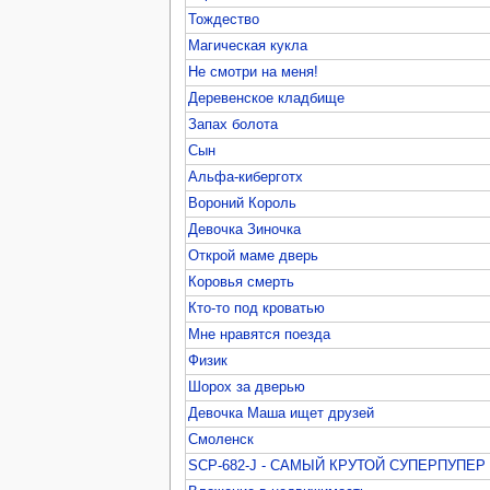
Тождество
Магическая кукла
Не смотри на меня!
Деревенское кладбище
Запах болота
Сын
Альфа-киберготх
Вороний Король
Девочка Зиночка
Открой маме дверь
Коровья смерть
Кто-то под кроватью
Мне нравятся поезда
Физик
Шорох за дверью
Девочка Маша ищет друзей
Смоленск
SCP-682-J - САМЫЙ КРУТОЙ СУПЕРПУПЕР