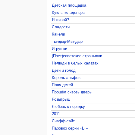
Детская площадка
Куклы младенцев
Я живой?
Сладости
Качели
Тындыр-Мындыр
Игрушки
(Пост)советские страшилки
Нелюди в белых халатах
Дети и голод
Король эльфов
Плач детей
Прошёл сквозь дверь
Розыгрыш
Любовь к порядку
2011
Снафф-сайт
Паровоз серии «Ы»