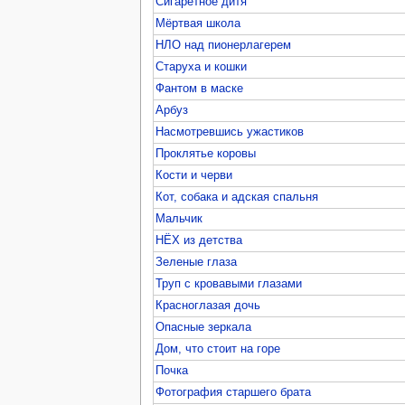
Сигаретное дитя
Мёртвая школа
НЛО над пионерлагерем
Старуха и кошки
Фантом в маске
Арбуз
Насмотревшись ужастиков
Проклятье коровы
Кости и черви
Кот, собака и адская спальня
Мальчик
НЁХ из детства
Зеленые глаза
Труп с кровавыми глазами
Красноглазая дочь
Опасные зеркала
Дом, что стоит на горе
Почка
Фотография старшего брата