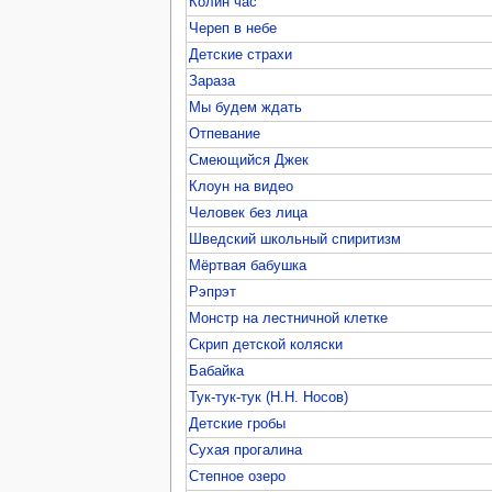
Колин час
Череп в небе
Детские страхи
Зараза
Мы будем ждать
Отпевание
Смеющийся Джек
Клоун на видео
Человек без лица
Шведский школьный спиритизм
Мёртвая бабушка
Рэпрэт
Монстр на лестничной клетке
Скрип детской коляски
Бабайка
Тук-тук-тук (Н.Н. Носов)
Детские гробы
Сухая прогалина
Степное озеро