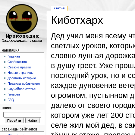
статья
Киботхарх
Перейти к:
навигация
,
поиск
Дед учил меня всему чт
светлых уроков, которы
навигация
словно лунная дорожка 
Главная
Сообщество
в душу греет. Уже прош
Свежие правки
Новые страницы
последний урок, но и с
Добавить историю
каждое дуновение ветер
Правила добавления
Случайная статья
огромном, пустынном до
Галерея
FAQ
далеко от своего город
поиск
котором уже лет 200 ст
селе жил мой дед, в с
страницы рейтингов