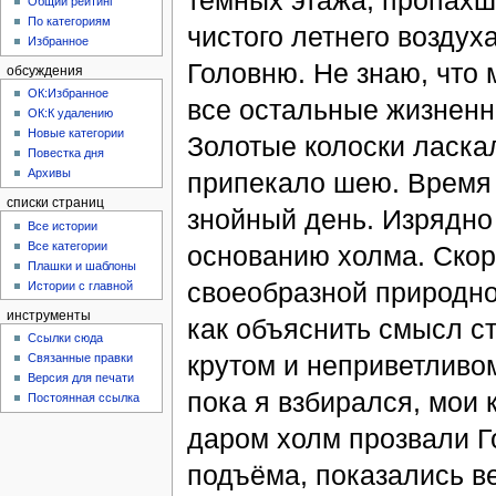
тёмных этажа, пропахш
Общий рейтинг
По категориям
чистого летнего воздух
Избранное
Головню. Не знаю, что 
обсуждения
ОК:Избранное
все остальные жизненн
ОК:К удалению
Новые категории
Золотые колоски ласка
Повестка дня
Архивы
припекало шею. Время ш
списки страниц
знойный день. Изрядно
Все истории
Все категории
основанию холма. Скор
Плашки и шаблоны
своеобразной природной
Истории с главной
инструменты
как объяснить смысл с
Ссылки сюда
крутом и неприветливо
Связанные правки
Версия для печати
пока я взбирался, мои 
Постоянная ссылка
даром холм прозвали Г
подъёма, показались ве