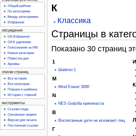
К
Общий рейтинг
По категориям
Между категориями
Классика
Избранное
Страницы в катег
обсуждения
ОК:Избранное
ОК:К удалению
Показано 30 страниц эт
Голосование за ИМ
Новые категории
Повестка дня
1
И
Архивы
Шаблон:1
списки страниц
M
Все истории
Все категории
К
Mind Eraser 3000
Плашки и шаблоны
N
Истории с главной
инструменты
NES Godzilla крипипаста
Ссылки сюда
В
Связанные правки
Версия для печати
Воспитанные дети не искажают лиц
Постоянная ссылка
Г