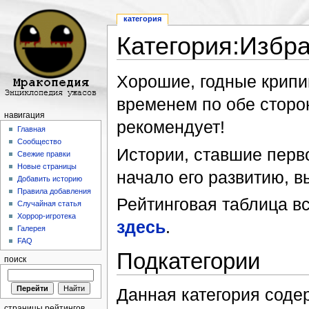
категория
Категория:Избр
Перейти к:
навигация
,
поиск
Хорошие, годные крипи
временем по обе сторо
навигация
рекомендует!
Главная
Сообщество
Истории, ставшие перв
Свежие правки
Новые страницы
начало его развитию, 
Добавить историю
Правила добавления
Рейтинговая таблица вс
Случайная статья
Хоррор-игротека
здесь
.
Галерея
FAQ
Подкатегории
поиск
Данная категория соде
страницы рейтингов