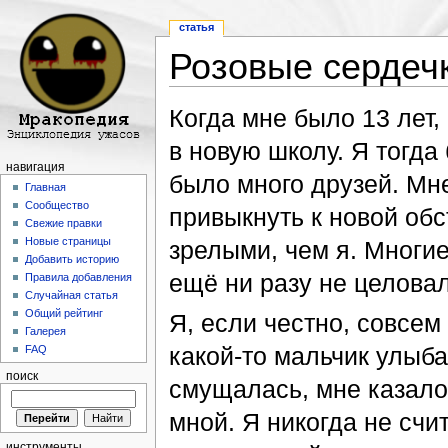
статья
Розовые сердеч
Перейти к:
навигация
,
поиск
Когда мне было 13 лет,
в новую школу. Я тогда
навигация
было много друзей. Мн
Главная
Сообщество
привыкнуть к новой обс
Свежие правки
Новые страницы
зрелыми, чем я. Многие
Добавить историю
ещё ни разу не целовал
Правила добавления
Случайная статья
Общий рейтинг
Я, если честно, совсем
Галерея
какой-то мальчик улыба
FAQ
поиск
смущалась, мне казалос
мной. Я никогда не счит
инструменты