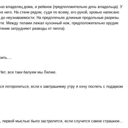
но владелец дома, и ребенок (предположительно дочь владельца). У
 него. На стене рядом, судя по всему, его рукой, кровью написано
о до неузнаваемости. На предплечьях длинные продольные разрезы.
ете. Между телами лежал кухонный нож, предположительно орудие
тение затрудняют разводы от пепла).
ить....
 Нет, все таки балуем мы Лилию.
ся поторопиться, если к завтрашнему утру я хочу поспеть с подарком
 первой мыслью было застрелится, если случится самое страшное...