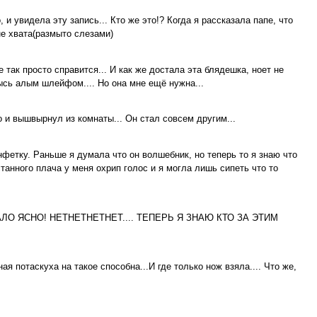
 и увидела эту запись... Кто же это!? Когда я рассказала папе, что
не хвата(размыто слезами)
 так просто справится... И как же достала эта блядешка, ноет не
высь алым шлейфом.... Но она мне ещё нужна...
о и вышвырнул из комнаты... Он стал совсем другим...
нфетку. Раньше я думала что он волшебник, но теперь то я знаю что
танного плача у меня охрип голос и я могла лишь сипеть что то
 СТАЛО ЯСНО! НЕТНЕТНЕТНЕТ.... ТЕПЕРЬ Я ЗНАЮ КТО ЗА ЭТИМ
ая потаскуха на такое способна...И где только нож взяла.... Что же,