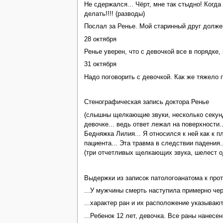
Не сдержался... Чёрт, мне так стыдно! Когда
делать!!!! (разводы)
Послал за Ренье. Мой старинный друг должен
28 октября
Ренье уверен, что с девочкой все в порядке
31 октября
Надо поговорить с девочкой. Как же тяжело п
Стенографическая запись доктора Ренье
(слышны щелкающие звуки, несколько секунд 
девочке... ведь ответ лежал на поверхности.
Бедняжка Лилия... Я относился к ней как к п
пациента... Эта травма в следствии падения.
(три отчетливых щелкающих звука, шелест од
Выдержки из записок патологоанатома к про
...У мужчины смерть наступила примерно чер
...характер ран и их расположение указываю
...Ребенок 12 лет, девочка. Все раны нанес