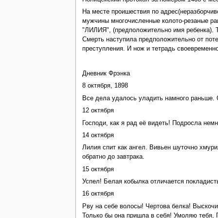
На месте проишествия по адрес(неразборчив
мужчины многочисленные колото-резаные раны
"ЛИЛИЯ", (предположительно имя ребенка). 
Смерть наступила предположительно от поте
преступления. И нож и тетрадь своевременно
Дневник Фрэнка
8 октября, 1898
Все дела удалось уладить намного раньше. О
12 октября
Господи, как я рад её видеть! Подросла нем
14 октября
Лилия спит как ангел. Вивьен шуточно хмури
обратно до завтрака.
15 октября
Успел! Белая кобылка отличается покладист
16 октября
Рву на себе волосы! Чертова белка! Выскоч
Только бы она пришла в себя! Умоляю тебя, Г