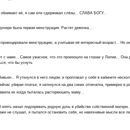
 обнимает её, я сам еле сдерживал слёзы... СЛАВА БОГУ...
дочери была первая менструация. Растет девочка....
спровоцировали менструацию, а учитывая её интересный возраст... Но он
 с нами... Самое ужасное, что это произошло на глазах у Лилии... Она 
ься, что бы уснуть
вьен... Я уткнулся в него лицом, и проплакал у себя в кабинете несколь
с убирая платье, я наткнулся на два синих отпечатка, примерно в рай
тавила их когда пыталась растормошить маму...
 опять начал подозревать родную дочь в убийстве собственной матери....
ё даже не слушал, я пытался остановить себя, но навязчивые мысли все ле