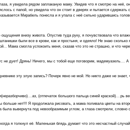
глаза, я увидела рядом заплаканую маму. Увидев что я смотрю на неё, о
ряслось с папой, но увидела что он стоит в дверях и пытается сдержать 
Оказывается Мирабель понесла и я упала с неё сильно ударившись голово
о ощущения внизу живота. Опустив туда руку, я почувствовала что влаж
танишки были все в крови, как и простыня, и одеяло! Не знаю сколько 
... Мама смогла успокоить меня, сказав что это не страшно, и что чере
с не дует! Дрянь! Ничего, мы с тобой еще поговорим, мадемуазель.... А
 дневнике эту злую запись? Почерк явно не мой. Но никто даже не знает, 
(неразборчиво)....аз, (отпечаток большого пальца синей краской)....рь ве
ы больше нет!!! Я продолжала рисовать, а мама поливала цветы на втор
ва была вывернута под невообразимым углом, а глаза смотрели, словно с
огда я толкнул её. Маленькая блядь думает что это несчастный случай.