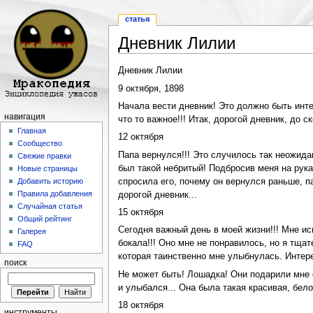
статья
Дневник Лилии
Перейти к:
навигация
,
поиск
Дневник Лилии
9 октября, 1898
Начала вести дневник! Это должно быть интер
навигация
что то важное!!! Итак, дорогой дневник, до ск
Главная
12 октября
Сообщество
Папа вернулся!!! Это случилось так неожидан
Свежие правки
был такой небритый! Подбросив меня на руках
Новые страницы
спросила его, почему он вернулся раньше, па
Добавить историю
Правила добавления
дорогой дневник...
Случайная статья
15 октября
Общий рейтинг
Сегодня важный день в моей жизни!!! Мне исп
Галерея
бокала!!! Оно мне не понравилось, но я тща
FAQ
которая таинственно мне улыбнулась. Интерес
поиск
Не может быть! Лошадка! Они подарили мне 
и улыбался... Она была такая красивая, бело
18 октября
инструменты