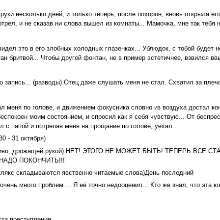
руки несколько дней, и только теперь, после похорон, вновь открыла его,
трел, и не сказав ни слова вышел из комнаты... Мамочка, мне так тебя 
идел это в его злобных холодных глазенках... Ублюдок, с тобой будет не
тан бритвой... Чтобы другой фонтан, не в пример эстетичнее, взвился в
о запись... (разводы) Отец даже слушать меня не стал. Схватил за плеч
ал меня по голове, и движением фокусника словно из воздуха достал ко
беспокоен моим состоянием, и спросил как я себя чувствую... От беспрес
л с папой и потрепав меня на прощание по голове, уехал...
0 - 31 октября)
зборчиво, дрожащей рукой) НЕТ! ЭТОГО НЕ МОЖЕТ БЫТЬ! ТЕПЕРЬ ВСЕ
М НАДО ПОКОНЧИТЬ!!!
 клякс складываются явственно читаемые слова)День последний
ень много проблем.... Я её точно недооценил... Кто же знал, что эта юн
ста преступления