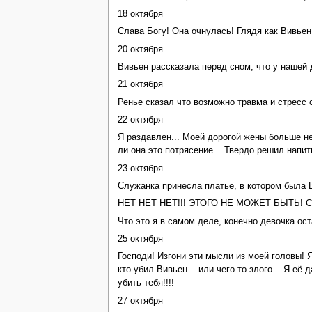
18 октября
Слава Богу! Она очнулась! Глядя как Вивьен
20 октября
Вивьен рассказала перед сном, что у нашей 
21 октября
Ренье сказал что возможно травма и стресс 
22 октября
Я раздавлен... Моей дорогой жены больше нет
ли она это потрясение... Твердо решил напит
23 октября
Служанка принесла платье, в котором была Ви
НЕТ НЕТ НЕТ!!! ЭТОГО НЕ МОЖЕТ БЫТЬ! Сейча
Что это я в самом деле, конечно девочка ос
25 октября
Господи! Изгони эти мысли из моей головы! Я
кто убил Вивьен... или чего то злого... Я е
убить тебя!!!!
27 октября