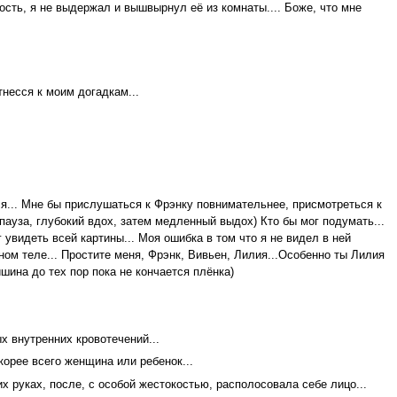
ость, я не выдержал и вышвырнул её из комнаты.... Боже, что мне
несся к моим догадкам...
ся... Мне бы прислушаться к Фрэнку повнимательнее, присмотреться к
 пауза, глубокий вдох, затем медленный выдох) Кто бы мог подумать...
 увидеть всей картины... Моя ошибка в том что я не видел в ней
дном теле... Простите меня, Фрэнк, Вивьен, Лилия...Особенно ты Лилия
шина до тех пор пока не кончается плёнка)
х внутренних кровотечений...
корее всего женщина или ребенок...
х руках, после, с особой жестокостью, располосовала себе лицо...