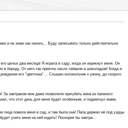
аже и не знаю как начать... Буду записывать только действительно
его целых два месяца! Я играла в саду, когда он окрикнул меня. Он
о в бороду. От него так приятно пахло табаком и шоколадом! Когда я
рождения его "цветочка".... Слышен колокольчик к ужину, до скорого
я! За завтраком мне даже позволили пригубить вина из папиного
азал, что этот день для меня будет особенным, и подмигнул маме,
лица повела меня в сад, и там была она! Папа держал её под уздцы
будет учить меня на ней ездить! Поскорее бы завтра...