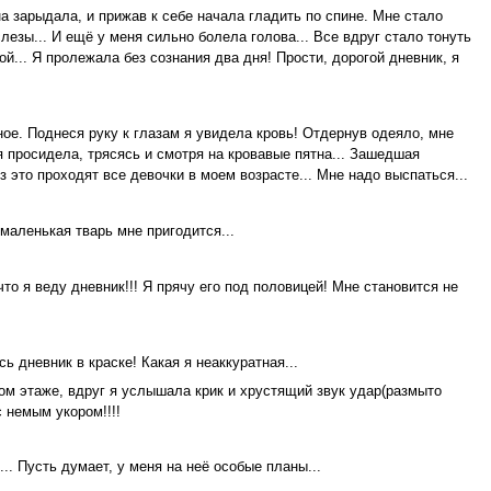
на зарыдала, и прижав к себе начала гладить по спине. Мне стало
слезы... И ещё у меня сильно болела голова... Все вдруг стало тонуть
й... Я пролежала без сознания два дня! Прости, дорогой дневник, я
ное. Поднеся руку к глазам я увидела кровь! Отдернув одеяло, мне
я просидела, трясясь и смотря на кровавые пятна... Зашедшая
з это проходят все девочки в моем возрасте... Мне надо выспаться...
 маленькая тварь мне пригодится...
что я веду дневник!!! Я прячу его под половицей! Мне становится не
сь дневник в краске! Какая я неаккуратная...
ом этаже, вдруг я услышала крик и хрустящий звук удар(размыто
 немым укором!!!!
.. Пусть думает, у меня на неё особые планы...