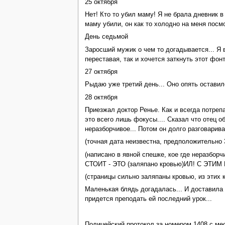
25 октября
Нет! Кто то убил маму! Я не брала дневник в 
маму убили, он как то холодно на меня посмо
День седьмой
Заросший мужик о чем то догадывается... Я в
переставая, так и хочется заткнуть этот фон
27 октября
Рыдаю уже третий день... Оно опять оставил
28 октября
Приезжал доктор Ренье. Как и всегда потреп
это всего лишь фокусы.... Сказал что отец о
неразборчивое... Потом он долго разговарива
(точная дата неизвестна, предположительно 3
(написано в явной спешке, кое где нера
СТОИТ - ЭТО (заляпано кровью)ИЛ! С ЭТИ
(страницы сильно заляпаны кровью, из этих
Маленькая блядь догадалась... И доставила оч
придется преподать ей последний урок...
Полицейский протокол за номером 1408 с ме