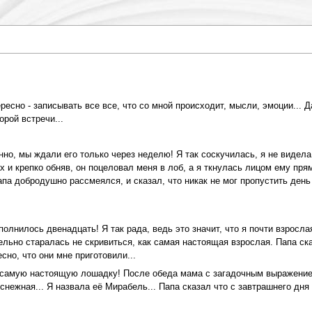
есно - записывать все все, что со мной происходит, мысли, эмоции... Д
орой встречи...
но, мы ждали его только через неделю! Я так соскучилась, я не видела 
 и крепко обняв, он поцеловал меня в лоб, а я ткнулась лицом ему прям
па добродушно рассмеялся, и сказал, что никак не мог пропустить день 
олнилось двенадцать! Я так рада, ведь это значит, что я почти взросла
тельно старалась не скривиться, как самая настоящая взрослая. Папа ск
но, что они мне приготовили...
самую настоящую лошадку! После обеда мама с загадочным выражением 
снежная... Я назвала её Мирабель... Папа сказал что с завтрашнего дня 