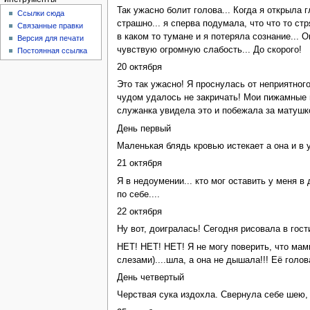
Так ужасно болит голова... Когда я открыла 
Ссылки сюда
страшно... я сперва подумала, что что то ст
Связанные правки
в каком то тумане и я потеряла сознание... 
Версия для печати
чувствую огромную слабость... До скорого!
Постоянная ссылка
20 октября
Это так ужасно! Я проснулась от неприятног
чудом удалось не закричать! Мои пижамные ш
служанка увидела это и побежала за матушкой
День первый
Маленькая блядь кровью истекает а она и в у
21 октября
Я в недоумении... кто мог оставить у меня в
по себе....
22 октября
Ну вот, доигралась! Сегодня рисовала в гости
НЕТ! НЕТ! НЕТ! Я не могу поверить, что мам
слезами)....шла, а она не дышала!!! Её голо
День четвертый
Черствая сука издохла. Свернула себе шею, к