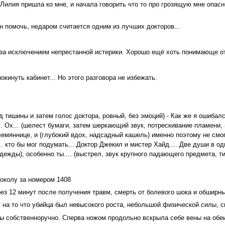
 Лилия пришла ко мне, и начала говорить что то про грозящую мне опасн
 помочь, недаром считается одним из лучших докторов...
, за исключением непрестанной истерики. Хорошо ещё хоть понимающе от
окинуть кабинет... Но этого разговора не избежать.
тишины и затем голос доктора, ровный, без эмоций) - Как же я ошибал
.. Ох... (шелест бумаги, затем шеркающий звук, потрескивание пламени,
лемяннице, и (глубокий вдох, надсадный кашель) именно поэтому не смог
.. кто бы мог подумать... Доктор Джекил и мистер Хайд.... Две души в о
ежды), особенно ты.... (выстрел, звук крупного падающего предмета, ти
токолу за номером 1408
ез 12 минут после получения травм, смерть от болевого шока и обширны
т на то что убийца был невысокого роста, небольшой физической силы, с
ены собственноручно. Сперва ножом продольно вскрыла себе вены на обеи