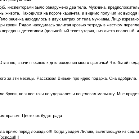
о)5, инспекторами было обнаружено два тела. Мужчина, предположитель
 живота. Находился на пороге кабинета, и видимо получил их выходя из
Тело ребенка находилось в двух метрах от тела мужчины. Лицо изрезан
ри крови. Рядом находилась залитая кровью тетрадь в жестком перепл
 переданы детективам (дальнейший текст утерян, низ листа опаленый, ч
тлично, значит поспею к дню рождения моего цветочка! Что бы ей подар
ного за эти месяцы. Рассказал Вивьен про идею подарка. Она одобрила.
ла брови, но я все таки не удержался и поцеловал малышку. Мне придет
ым нравом. Цветочек будет рада.
ила прямо перед лошадью!!! Когда увидел Лилию, вылетающую из седла,
осподи!!!!