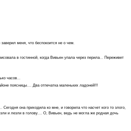
 заверил меня, что беспокоится не о чем.
рисовала в гостинной, когда Вивьен упала через перила... Переживет
ко часов...
оне поясницы.... Два отпечатка маленьких ладоней!!!
 Сегодня она приходила ко мне, и говорила что насчет кого то злого,
зли и лезли в голову.... О, Вивьен, ведь не могла же родная дочь