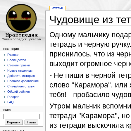
статья
Чудовище из те
Перейти к:
навигация
,
поиск
Одному мальчику пода
тетрадь и черную ручку
навигация
приснилось, что из чер
Главная
Сообщество
выходит огромное черн
Свежие правки
Новые страницы
- Не пиши в черной тет
Добавить историю
Правила добавления
слово "Карамора", или 
Случайная статья
Общий рейтинг
тебя! - пробасило чудо
Галерея
FAQ
Утром мальчик вспомни
поиск
тетради "Карамора", но
из тетради выскочила 
инструменты