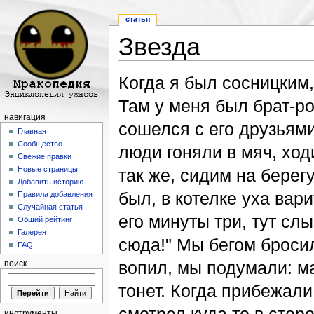
статья
Звезда
Перейти к:
навигация
,
поиск
Когда я был сосницким,
Там у меня был брат-р
навигация
сошелся с его друзьям
Главная
Сообщество
люди гоняли в мяч, ход
Свежие правки
Новые страницы
так же, сидим на берег
Добавить историю
был, в котелке уха вар
Правила добавления
Случайная статья
его минуты три, тут сл
Общий рейтинг
Галерея
сюда!" Мы бегом бросил
FAQ
вопил, мы подумали: ма
поиск
тонет. Когда прибежали
инструменты