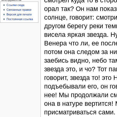
смотрел куда то в стор
Ссылки сюда
орал так? Он нам показ
Связанные правки
Версия для печати
солнце, говорит: смотри
Постоянная ссылка
другом берегу реки те
висела яркая звезда. Н
Венера что ли, ее посл
потом она следом за н
заебись видно, небо там
звезда это, и чо? Тот п
говорит, звезда то! это
подъебывали его, он го
нее! Мы продолжали сме
она в натуре вертится!
присматриваться сами. 