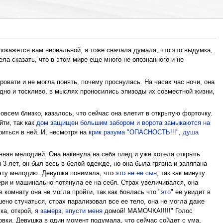
 покажется вам нереальной, я тоже сначала думала, что это выдумка,
ела сказать, что в этом мире еще много не опознанного и не
овати и не могла понять, почему проснулась. На часах час ночи, она
одно и тоскливо, в мыслях проносились эпизоды их совместной жизни,
сем близко, казалось, что сейчас она влетит в открытую форточку.
йти, так как
дом защищен большим забором и ворота замыкаются на
иться в ней. И, несмотря на
крик разума "ОПАСНОСТЬ!!!"
,
душа
енная мелодией. Она накинула на себя плед и уже хотела открыть
н 3 лет, он был весь в белой одежде, но она была грязна и заляпана
 эту мелодию. Девушка понимала, что
это не ее сын
, так как минуту
ери и машинально потянула ее на себя. Страх увеличивался, она
 комнату она не могла пройти, так как боялась что "
это
" ее увидит в
шено стучаться, страх парализовал все ее тело, она не могла даже
ка, открой,
я замерз
,
впусти меня
домой! МАМОЧКА!!!!!" Голос
овки. Девушка в один момент подумала, что сейчас сойдет с ума,