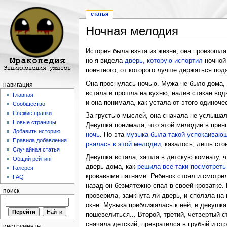
статья
Ночная мелодия
Перейти к:
навигация
,
поиск
История была взята из жизни, она произошла
но я видела
дверь, которую испортил
ночной 
понятного, от которого лучше держаться под
Она проснулась ночью. Мужа не было дома, о
навигация
встала и прошла на кухню, налив стакан вод
Главная
и она понимала, как устала от этого одиночес
Сообщество
Свежие правки
За грустью мыслей, она сначала не услышал
Новые страницы
Девушка понимала, что этой мелодии в принци
Добавить историю
ночь
. Но эта
музыка была такой успокаиваю
Правила добавления
рвалась к этой мелодии
; казалось, лишь сто
Случайная статья
Девушка встала, зашла в детскую комнату, ч
Общий рейтинг
дверь дома, как
решила все-таки посмотреть
Галерея
кровавыми пятнами. Ребенок стоял и смотре
FAQ
назад он безмятежно спал в своей кроватке.
поиск
проверила, замкнута ли дверь, и сползла на 
окне. Музыка приближалась к ней, и девушк
пошевелиться... Второй, третий, четвертый с
сначала детский, превратился в грубый и ст
инструменты