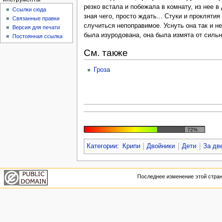
резко встала и побежала в комнату, из нее в
Ссылки сюда
зная чего, просто ждать... Стуки и прокляти
Связанные правки
случиться непоправимое. Уснуть она так и н
Версия для печати
была изуродована, она была измята от сильн
Постоянная ссылка
См. также
Гроза
72%
Категории
:
Крипи
Двойники
Дети
За дв
Последнее изменение этой страни