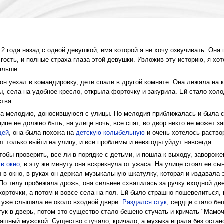
 2 года назад с одной девушкой, имя которой я не хочу озвучивать. Она
гость, и полные страха глаза этой девушки. Изложив эту историю, я хот
альше...
н уехал в командировку, дети спали в другой комнате. Она лежала на кр
ы, села на удобное кресло, открыла форточку и закурила. Ей стало хол
тва...
а мелодию, доносившуюся с улицы. Но мелодия приближалась и была сов
пе не должно быть, на улице ночь, все спят, во двор никто не может за
щей
, она была похожа на
детскую колыбельную
и очень хотелось раствор
ит только выйти на улицу, и все проблемы и невзгоды уйдут навсегда.
тобы проверить, все ли в порядке с детьми, и пошла к выходу, заворож
 в окно
, в эту же минуту она вскрикнула от ужаса. На улице стоял ее сы
л в окно, в руках он держал музыкальную шкатулку, которая и издавала
 По телу пробежала дрожь, она сильнее схватилась за ручку входной дв
корточки, а потом и вовсе села на пол. Ей было страшно пошевелиться, в
а уже слышала ее около входной двери.
Раздался стук
, сердце стало бе
тук в дверь, потом это существо стало бешено стучать и кричать "Мамоч
рашный мужской. Существо стучало, кричало, а музыка играла без остан