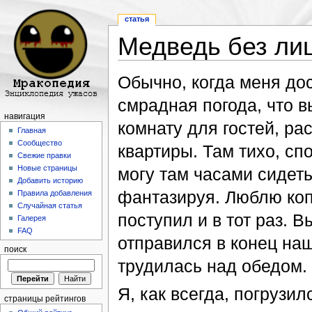
статья
Медведь без ли
Перейти к:
навигация
,
поиск
Обычно, когда меня до
смрадная погода, что вы
навигация
комнату для гостей, р
Главная
Сообщество
квартиры. Там тихо, спо
Свежие правки
Новые страницы
могу там часами сидет
Добавить историю
фантазируя. Люблю копат
Правила добавления
Случайная статья
поступил и в тот раз. 
Галерея
FAQ
отправился в конец наш
поиск
трудилась над обедом.
Я, как всегда, погрузи
страницы рейтингов