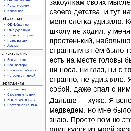
закоулкам своих мысле
Общий рейтинг
По категориям
своего детства, и тут 
Избранное
обсуждения
меня слегка удивило. К
ОК:Избранное
школу не ходил, у мен
ОК:К удалению
Новые категории
простенький, небольшо
Повестка дня
Архивы
странным в нём было то
списки страниц
есть на месте головы б
Все истории
Все категории
ни носа, ни глаз, ни с т
Плашки и шаблоны
Истории с главной
странно, не удивляло. Я
инструменты
собой, даже спал с ним
Ссылки сюда
Связанные правки
Дальше — хуже. Я вспом
Версия для печати
Постоянная ссылка
медведем, но мне было 
знаю. Просто помню эт
один кусок из моей жиз