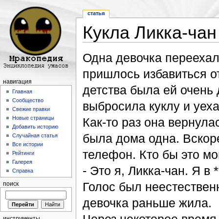
статья
Кукла Ликка-чан
Перейти к:
навигация
,
поиск
Одна девочка переехал
пришлось избавиться от
навигация
детства была ей очень 
Главная
Сообщество
выбросила куклу и уеха
Свежие правки
Новые страницы
Как-то раз она вернула
Добавить историю
была дома одна. Вскоре
Случайная статья
Все истории
телефон. Кто бы это мо
Рейтинги
Галерея
- Это я, Ликка-чан. Я в *
Справка
Голос был неестественны
поиск
девочка раньше жила.
инструменты