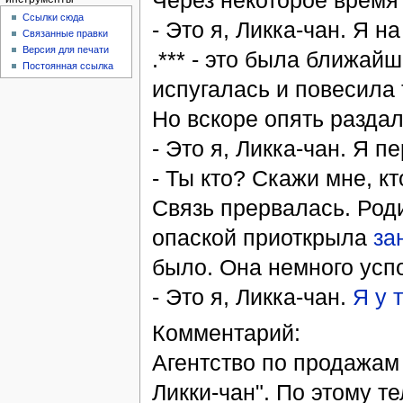
Через некоторое время
Ссылки сюда
- Это я, Ликка-чан. Я на 
Связанные правки
Версия для печати
.*** - это была ближай
Постоянная ссылка
испугалась и повесила 
Но вскоре опять раздал
- Это я, Ликка-чан. Я п
- Ты кто? Скажи мне, кт
Связь прервалась. Род
опаской приоткрыла
за
было. Она немного успо
- Это я, Ликка-чан.
Я у 
Комментарий:
Агентство по продажам
Ликки-чан". По этому т