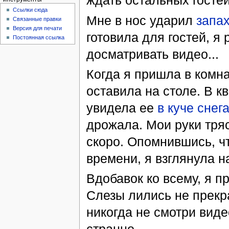
ждать остальных госте
Ссылки сюда
Мне в нос ударил
запа
Связанные правки
Версия для печати
готовила для гостей, я 
Постоянная ссылка
досматривать видео...
Когда я пришла в комна
оставила на столе. В к
увидела ее
в куче снег
дрожала. Мои руки тря
скоро. Опомнившись, чт
времени, я взглянула н
Вдобавок ко всему, я п
Слезы лились не прек
никогда не смотри виде