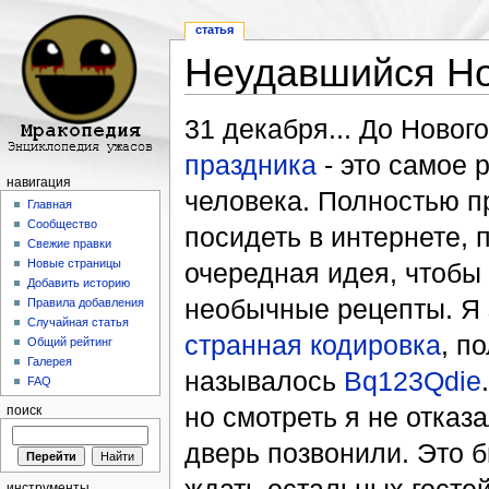
статья
Неудавшийся Но
Перейти к:
навигация
,
поиск
31 декабря... До Новог
праздника
- это самое 
навигация
человека. Полностью п
Главная
Сообщество
посидеть в интернете, 
Свежие правки
Новые страницы
очередная идея, чтобы 
Добавить историю
необычные рецепты. Я 
Правила добавления
Случайная статья
странная кодировка
, п
Общий рейтинг
Галерея
называлось
Bq123Qdie
FAQ
но смотреть я не отказ
поиск
дверь позвонили. Это 
инструменты