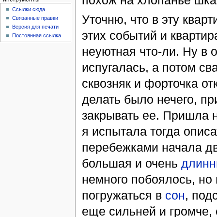
похож на хлопанье шк
Ссылки сюда
Уточню, что в эту квар
Связанные правки
Версия для печати
этих событий и квартир
Постоянная ссылка
неуютная что-ли. Ну в 
испугалась, а потом св
сквозняк и форточка от
делать было нечего, пр
закрывать ее. Пришла н
я испытала тогда описа
перебежками начала дв
большая и очень
длинн
немного побоялось, но 
погружаться в
сон
, под
еще сильней и громче, с