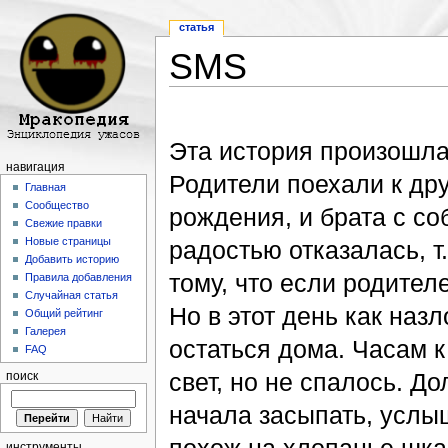
статья
SMS
Перейти к:
навигация
,
поиск
Эта история произошла 
навигация
Родители поехали к др
Главная
Сообщество
рождения, и брата с соб
Свежие правки
Новые страницы
радостью отказалась, т
Добавить историю
тому, что если родител
Правила добавления
Случайная статья
Но в этот день как наз
Общий рейтинг
Галерея
остаться дома. Часам к
FAQ
свет, но не спалось. До
поиск
начала засыпать, услыш
инструменты