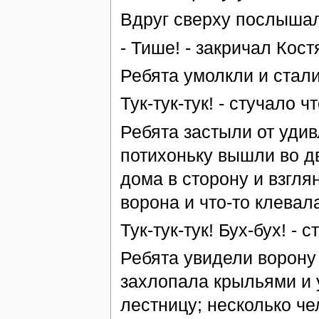
Вдруг сверху послышал
- Тише! - закричал Кост
Ребята умолкли и стал
Тук-тук-тук! - стучало ч
Ребята застыли от удив
потихоньку вышли во д
дома в сторону и взгл
ворона и что-то клевал
Тук-тук-тук! Бух-бух! -
Ребята увидели ворону 
захлопала крыльями и 
лестницу; несколько че