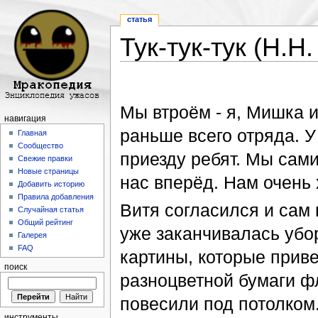
статья
Тук-тук-тук (Н.Н
Перейти к:
навигация
,
поиск
Мы втроём - я, Мишка и
навигация
раньше всего отряда. У
Главная
Сообщество
приезду ребят. Мы сам
Свежие правки
Новые страницы
нас вперёд. Нам очень 
Добавить историю
Правила добавления
Витя согласился и сам 
Случайная статья
Общий рейтинг
уже заканчивалась убо
Галерея
FAQ
картины, которые приве
поиск
разноцветной бумаги фл
повесили под потолком.
инструменты