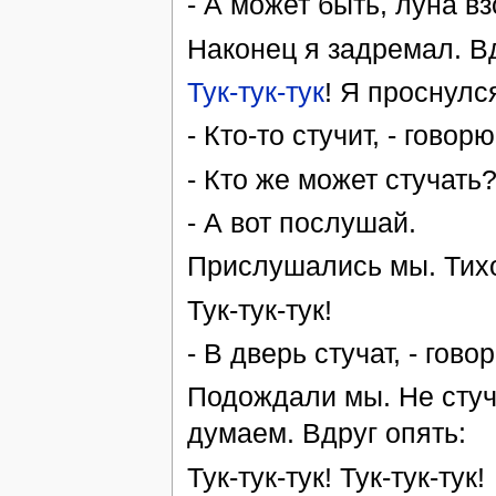
- А может быть, луна в
Наконец я задремал. Вд
Тук-тук-тук
! Я проснулс
- Кто-то стучит, - говорю
- Кто же может стучать
- А вот послушай.
Прислушались мы. Тихо
Тук-тук-тук!
- В дверь стучат, - гово
Подождали мы. Не стуча
думаем. Вдруг опять:
Тук-тук-тук! Тук-тук-тук!