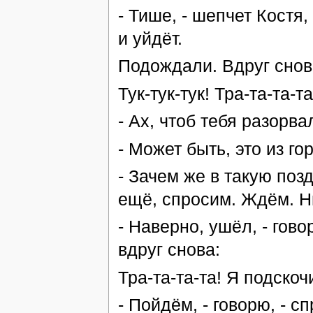
- Тише, - шепчет Костя,
и уйдёт.
Подождали. Вдруг снов
Тук-тук-тук! Тра-та-та-та
- Ах, чтоб тебя разорва
- Может быть, это из го
- Зачем же в такую поз
ещё, спросим. Ждём. Ни
- Наверно, ушёл, - гов
вдруг снова:
Тра-та-та-та! Я подско
- Пойдём, - говорю, - с