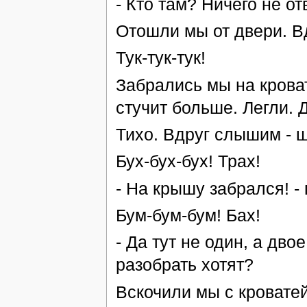
- Кто там? Ничего не от
Отошли мы от двери. В
Тук-тук-тук!
Забрались мы на кроват
стучит больше. Легли. 
Тихо. Вдруг слышим - ш
Бух-бух-бух! Трах!
- На крышу забрался! -
Бум-бум-бум! Бах!
- Да тут не один, а двое
разобрать хотят?
Вскочили мы с кроватей