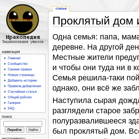
статья
Проклятый дом и
Перейти к:
навигация
,
поиск
Одна семья: папа, мама
деревне. На другой ден
навигация
Местные жители предуп
Главная
Сообщество
и чтобы они туда ни в к
Свежие правки
Новые страницы
Семья решила-таки пойт
Добавить историю
однако, они всё же заб
Правила добавления
Случайная статья
Общий рейтинг
Наступила сырая дождл
Галерея
разглядели старое заб
FAQ
поиск
полуразвалившееся зда
был проклятый дом. Вс
инструменты