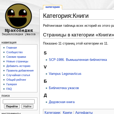
категория
Категория:Книги
Перейти к:
навигация
,
поиск
Рейтинговая таблица всех историй из этого 
Страницы в категории «Книги
навигация
Показано 11 страниц этой категории из 11.
Главная
S
Сообщество
Свежие правки
SCP-1986. Вымышленная библиотека
Новые страницы
Добавить историю
V
Правила добавления
Vampus Legonavticus
Случайная статья
Общий рейтинг
Б
Галерея
Библиотека ужасов
FAQ
Д
поиск
Дедовская книга
Категории
:
Крипи
Артефакты
инструменты