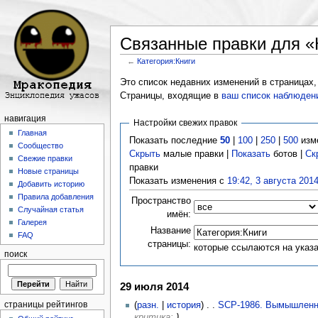
Связанные правки для «
←
Категория:Книги
Перейти к:
навигация
,
поиск
Это список недавних изменений в страницах,
Страницы, входящие в
ваш список наблюден
навигация
Настройки свежих правок
Главная
Показать последние
50
|
100
|
250
|
500
изм
Сообщество
Скрыть
малые правки |
Показать
ботов |
Ск
Свежие правки
правки
Новые страницы
Показать изменения с
19:42, 3 августа 201
Добавить историю
Правила добавления
Пространство
Случайная статья
имён:
Галерея
Название
FAQ
страницы:
которые ссылаются на указ
поиск
29 июля 2014
страницы рейтингов
(
разн.
|
история
) . .
SCP-1986. Вымышленн
критика:
)