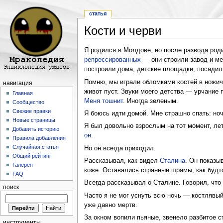
статья
Кости и черви
Перейти к:
навигация
,
поиск
Я родился в Молдове, но после развода роди
репрессированных
— они строили завод и мер
построили дома, детские площадки, посадил
Помню, мы играли обломками костей в ножичк
навигация
живот пуст. Звуки моего детства — урчание 
Главная
Меня тошнит
. Иногда зеленым.
Сообщество
Свежие правки
Я боюсь идти домой. Мне страшно спать: н
Новые страницы
Я был довольно взрослым на тот момент, лет
Добавить историю
он
.
Правила добавления
Случайная статья
Но он всегда приходил.
Общий рейтинг
Рассказывал, как видел
Сталина
. Он показы
Галерея
коже. Оставались странные шрамы, как будто
FAQ
Всегда рассказывал о Сталине. Говорил, что
поиск
Часто я не мог уснуть всю ночь — костлявый
уже давно мертв.
За окном вопили пьяные, звенело разбитое ст
инструменты