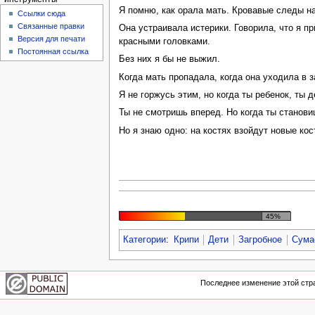
Я помню, как орала мать. Кровавые следы на
Ссылки сюда
Связанные правки
Она устраивала истерики. Говорила, что я п
Версия для печати
красными головками.
Постоянная ссылка
Без них я бы не выжил.
Когда мать пропадала, когда она уходила в 
Я не горжусь этим, но когда ты ребенок, ты 
Ты не смотришь вперед. Но когда ты станови
Но я знаю одно: на костях взойдут новые ко
45%
Категории
:
Крипи
Дети
Загробное
Сума
Последнее изменение этой стра