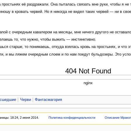
 простынях её раздражали. Она пыталась связать мне руки, чтобы я не т
риношу в кровать червей. Но я никогда не видел таких червей — ни в св
запой с очередным кавалером на месяцы, мне ничего другого не оставало
делаешь то, что нужно, чтобы выжить — инстинктивно.
шься старше, то понимаешь, откуда взялась кровь на простынях, и что э
сти, и мы ляжем очередным слоем и по нам поедут бульдозеры. Это успо
404 Not Found
nginx
сшедшие
Черви
Фантасмагория
ницы: 18:24, 2 июня 2014.
Политика конфиденциальности
Описание Мрако