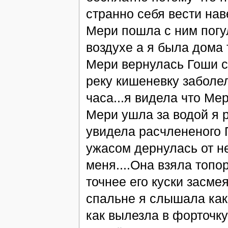
странно себя вести наве
Мери пошла с ним погул
воздухе а я была дома 
Мери вернулась Гоши с 
реку кишеневку заболел
часа...я видела что Ме
Мери ушла за водой я реш
увидела расчлененого Го
ужасом дернулась от не
меня....Она взяла топо
точнее его куски засме
спальне я слышала как 
как вылезла в форточку