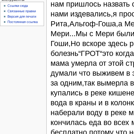
нам пришлось назвать с
Ссылки сюда
Связанные правки
нами издевались,я про
Версия для печати
Рита,Альгоф-Гоша,а Ме
Постоянная ссылка
Мери...Мы с Мери был
Гоши,Но вскоре здесь 
болезнь“ГРОТ“это когд
мама умерла от этой с
думали что выживем в 
за одним,так вымерла в
купались в реке кишене
вода в краны и в колон
наберали воду в реке ми
кончилась еда во всех 
бесплатно потому что 