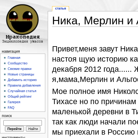
статья
Ника, Мерлин и
Перейти к:
навигация
,
поиск
Привет,меня завут Ника
навигация
настоя щую историю ка
Главная
Сообщество
декабря 2012 года......
Свежие правки
Новые страницы
я,мама,Мерлин и Альг
Добавить историю
Правила добавления
Мое полное имя Никол
Случайная статья
Общий рейтинг
Тихасе но по причинам
Галерея
FAQ
маленькой деревни в Т
поиск
так как люди начали пое
мы приехали в Россию 
инструменты