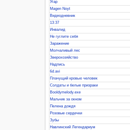
Угар
Magen Noyt
Видеодневник
13:37
Инвалид
Не гуглите себя
Заражение
Молчаливый лес
Зверохозяйство
Надпись
6d.avi
Плачущий кровью человек
Солдаты и белые призраки
Booldymelody.exe
Мальчик за окном
Пелена дождя
Розовые сердечки
Зубы
Навлинский Легендариум