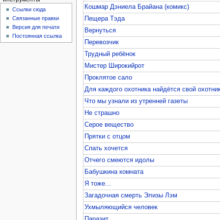
Кошмар Дэниела Брайана (комикс)
Ссылки сюда
Пещера Тэда
Связанные правки
Версия для печати
Вернуться
Постоянная ссылка
Перевозчик
Трудный ребёнок
Мистер Широкийрот
Проклятое сало
Для каждого охотника найдётся свой охотни
Что мы узнали из утренней газеты
Не страшно
Серое вещество
Прятки с отцом
Спать хочется
Отчего смеются идолы
Бабушкина комната
Я тоже...
Загадочная смерть Элизы Лэм
Ухмыляющийся человек
Паразит