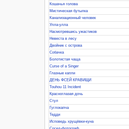
Кошачья голова
Мистическая бутылка
Канализационный человек
Улла-улла
Насмотревшись ужастиков
Невеста в лесу
Двойник с острова
Собачка
Болотистая чаща
Curse of a Singer
Глазные капли
ДЕНЬ ФСЕЙ КРАВИЩИ
Touhou 11 Incident
Красноглазая дочь
Стул
Гуглокапча
Тедди
Исповедь хрущёвки-куна
Сосед-фотограф