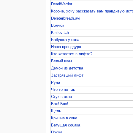
DeadWarrior
Короче, хочу рассказать вам правдивую ис
Deleterbreath.avi
Волчок
Kirillovitch
Бабушка у окна
Наша процедура
Кто катается в лифте?
Белый шум
Демон из детства
Застрявший лифт
Руна
Что-то не так
Стук в окно
Бах! Бах!
Щель
Кришна в окне
Бегущая собака
Поход