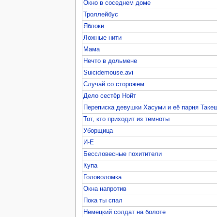
Окно в соседнем доме
Троллейбус
Яблоки
Ложные нити
Мама
Нечто в дольмене
Suicidemouse.avi
Случай со сторожем
Дело сестёр Нойт
Переписка девушки Хасуми и её парня Таке
Тот, кто приходит из темноты
Уборщица
И-Е
Бессловесные похитители
Купа
Головоломка
Окна напротив
Пока ты спал
Немецкий солдат на болоте