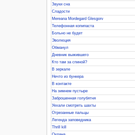
Звуки сна
Сладости
Mereana Mordegard Glesgorv
Телефонная копипаста
Больно не будет
Эволюция
Обманул
Дневник выжившего
Кто там за спиной?
В зеркале
Нечто из бункера
В контакте
На зимнем пустыре
Заброшенная голубятня
Уехали смотреть шахты
Отрезанные пальцы
Легенда заповедника
Thrill kill
Охрана