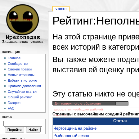
статья
Рейтинг:Неполн
Перейти к:
навигация
,
поиск
На этой странице прив
всех историй в категори
навигация
Вы также можете подели
Главная
Сообщество
выставив ей оценку пр
Свежие правки
Новые страницы
Добавить историю
Правила добавления
Эту статью никто не оц
Случайная статья
Общий рейтинг
Галерея
Для корректного отображения
FAQ
демократии необходим рабочий
Страницы с высочайшим средний рейтинг В
JavaScript
поиск
Статья
Чертовщина на районе
Рыболовный сезон
инструменты