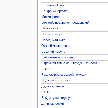
Лохматый Бука
Альфа-киберготх
Мария Целеста
Это тебе подарочек, сладенький!
На посошок
Правила игры
Невидимая рука
Открой маме дверь
Вороний Король
Заброшенный колодец
Страшная тайна ленинградских болот
Школота
Рассказ врача скорой помощи
Падающая картина
Дядя за стеной
Соня
Выйду, уши надеру
Длинные серии