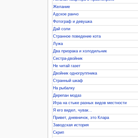
Желание
Адское ранчо
Фотограф и девушка
Дай соли
Странное поведение кота
Лужа
Два призрака и холодильник
Сестра-двойник
Не читай газет
Двойник одногруппника
Странный шкаф
На рыбалку
Дерепан модаз
Игра на стыке разных видов местности
Я его видел, чувак...
Привет, дневничок, это Клара
Заводская история
Скрип