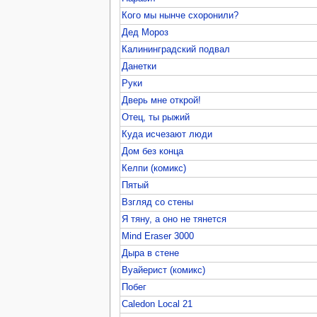
Кого мы нынче схоронили?
Дед Мороз
Калининградский подвал
Данетки
Руки
Дверь мне открой!
Отец, ты рыжий
Куда исчезают люди
Дом без конца
Келпи (комикс)
Пятый
Взгляд со стены
Я тяну, а оно не тянется
Mind Eraser 3000
Дыра в стене
Вуайерист (комикс)
Побег
Caledon Local 21