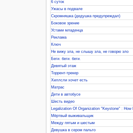
6 суток
Ужасы в подвале
Скромняшка (дедушка предупреждал)
Боковое зрение
Устами младенца
Реклама
Ключ
Не вижу зла, не слышу зла, не говорю зло
Беги. беги. беги.
Девятый этаж
Торрент-трекер
Хиллсли хочет есть
Матрас
Дети в автобусе
Шесть видео
Legalization Of Organization "Keystone" : How
Мёртвый выживальщик
Между пятым и шестым
Девушка в сером пальто