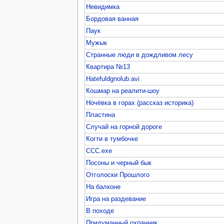
Невидимка
Бордовая ванная
Паук
Мужык
Странные люди в дождливом лесу
Квартира №13
Hatefuldgnolub.avi
Кошмар на реалити-шоу
Ночёвка в горах (рассказ историка)
Пластина
Случай на горной дороге
Когти в тумбочке
CCC.exe
Посоны и черный бык
Отголоски Прошлого
На балконе
Игра на раздевание
В походе
Придуманный охранник