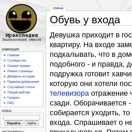
статья
Обувь у входа
Перейти к:
навигация
,
поиск
Девушка приходит в гос
квартиру. На входе зам
навигация
подкалывать, что в до
Главная
Сообщество
подобного - и правда, д
Свежие правки
Новые страницы
подружка готовит хавчи
Добавить историю
которую они хотели пос
Правила добавления
Случайная статья
телевизора
отражение ч
Общий рейтинг
Галерея
сзади. Оборачивается - 
FAQ
собирается уходить, то
поиск
входа. Спрашивает о не
инструменты