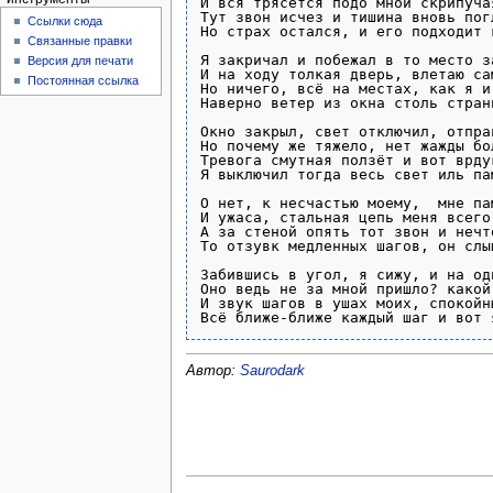
И вся трясётся подо мной скрипуча
Тут звон исчез и тишина вновь пог
Ссылки сюда
Но страх остался, и его подходит 
Связанные правки
Я закричал и побежал в то место за
Версия для печати
И на ходу толкая дверь, влетаю са
Постоянная ссылка
Но ничего, всё на местах, как я и
Наверно ветер из окна столь стран
Окно закрыл, свет отключил, отпра
Но почему же тяжело, нет жажды бо
Тревога смутная ползёт и вот врду
Я выключил тогда весь свет иль па
О нет, к несчастью моему,  мне па
И ужаса, стальная цепь меня всего 
А за стеной опять тот звон и нечт
То отзувк медленных шагов, он слы
Забившись в угол, я сижу, и на од
Оно ведь не за мной пришло? какой
И звук шагов в ушах моих, спокойн
Автор:
Saurodark