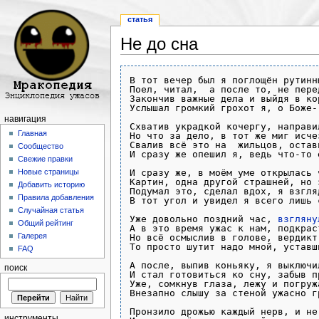
статья
Не до сна
Перейти к:
навигация
,
поиск
В тот вечер был я поглощён рутинн
Поел, читал,  а после то, не пере
Закончив важные дела и выйдя в кор
Услышал громкий грохот я, о Боже-
навигация
Схватив украдкой кочергу, направи
Главная
Но что за дело, в тот же миг исче
Свалив всё это на  жильцов, остав
Сообщество
И сразу же опешил я, ведь что-то 
Свежие правки
И сразу же, в моём уме открылась ч
Новые страницы
Картин, одна другой страшней, но 
Добавить историю
Подумал это, сделал вдох, я взгля
Правила добавления
В тот угол и увидел я всего лишь 
Случайная статья
Уже довольно поздний час, 
взгляну
Общий рейтинг
А в это время ужас к нам, подкрас
Галерея
Но всё осмыслив в голове, вердикт
То просто шутит надо мной, уставш
FAQ
А после, выпив коньяку, я выключи
поиск
И стал готовиться ко сну, забыв п
Уже, сомкнув глаза, лежу и погруж
Внезапно слышу за стеной ужасно г
Пронзило дрожью каждый нерв, и не
инструменты