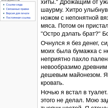
хиты." Дрожащим от ужа
Ссылки сюда
шаурму. Хитро улыбнув
Связанные правки
Версия для печати
ножом с непонятной вяз
Постоянная ссылка
мяса. Потом он пристал
"Остро дэлать брат?" Б
Очнулся я без денег, с
моих была бумажка с н
неприятно пахло пален
невообразимо древним 
дешевым майонезом. Я 
кровать.
Ночью я встал в туалет
этого не делал. Мою з