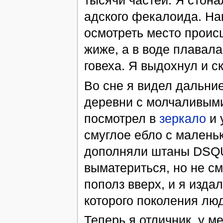
тысячи частей. Я стонал
адского фекалоида. Нак
осмотреть место проис
жиже, а в воде плавал
говеха. Я выдохнул и ск
Во сне я видел дальние
деревни с молчаливыми
посмотрел в
зеркало
и 
смуглое ебло с малень
дополняли штаны DSQU
выматериться, но не см
пополз вверх, и я изда
которого поколения лю
Теперь я отличник, у м