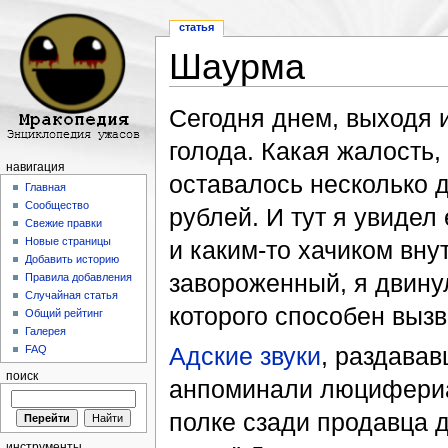
статья
Шаурма
Перейти к:
навигация
,
поиск
Сегодня днем, выходя и
голода. Какая жалость,
навигация
оставалось несколько д
Главная
Сообщество
рублей. И тут я увидел
Свежие правки
Новые страницы
и каким-то хачиком вну
Добавить историю
завороженный, я двину
Правила добавления
Случайная статья
которого способен вызв
Общий рейтинг
Галерея
Адские звуки
, раздавав
FAQ
поиск
анпоминали люцифериан
полке сзади продавца 
инструменты