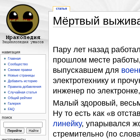
статья
Мёртвый выжив
Перейти к:
навигация
,
поиск
Пару лет назад работал
навигация
прошлом месте работы,
Главная
Сообщество
выпускавшем для
воен
Свежие правки
Новые страницы
электротехнику и проч
Добавить историю
Правила добавления
инженер по электронке,
Случайная статья
Общий рейтинг
Малый здоровый, весьма
Галерея
FAQ
Ну то есть как «в отст
поиск
линейку
, упарывался ж
стремительно (по слова
инструменты