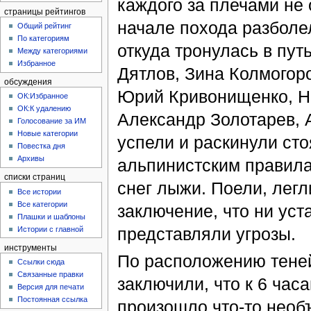
каждого за плечами не 
страницы рейтингов
начале похода разболел
Общий рейтинг
По категориям
откуда тронулась в пут
Между категориями
Избранное
Дятлов, Зина Колмогор
обсуждения
Юрий Кривонищенко, Н
ОК:Избранное
ОК:К удалению
Александр Золотарев, 
Голосование за ИМ
Новые категории
успели и раскинули сто
Повестка дня
Архивы
альпинистским правила
списки страниц
снег лыжи. Поели, легл
Все истории
Все категории
заключение, что ни уст
Плашки и шаблоны
представляли угрозы.
Истории с главной
инструменты
По расположению тене
Ссылки сюда
Связанные правки
заключили, что к 6 час
Версия для печати
Постоянная ссылка
произошло что-то необ