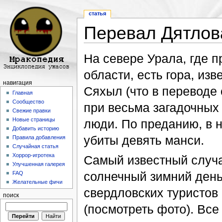
статья
Перевал Дятлов
Перейти к:
навигация
,
поиск
На севере Урала, где 
области, есть гора, из
навигация
Сяхыл (что в переводе 
Главная
Сообщество
при весьма загадочных
Свежие правки
Новые страницы
люди. По преданию, в 
Добавить историю
убиты девять манси.
Правила добавления
Случайная статья
Хоррор-игротека
Самый известный случа
Улучшенная галерея
солнечный зимний день
FAQ
Желательные фичи
свердловских туристов
поиск
(посмотреть фото). Все