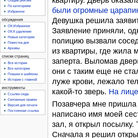
квартиру. Дверь оказал
Общий рейтинг
По категориям
были огромные царапи
Избранное
Девушка решила заявит
обсуждения
ОК:Избранное
Заявление приняли, од
ОК:К удалению
Новые категории
полицию вызвали сосе
Повестка дня
Архивы
из квартиры, где жила 
списки страниц
заперта. Выломав дверь
Все истории
Все категории
они с таким еще не ста
Плашки и шаблоны
луже крови, лежало тел
Истории с главной
инструменты
какой-то зверь.
На лице
Ссылки сюда
Связанные правки
Позавчера мне пришла 
Версия для печати
Постоянная ссылка
написано имя моей сес
зал, я открыл посылку.
Сначала я решил откры