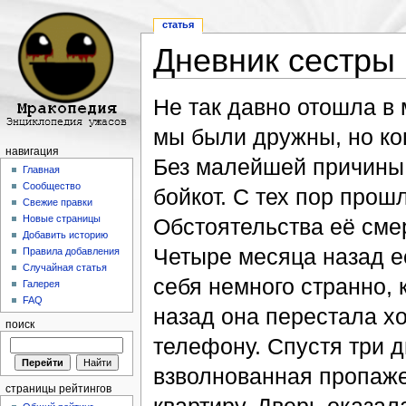
статья
Дневник сестры
Перейти к:
навигация
,
поиск
Не так давно отошла в
мы были дружны, но ког
навигация
Без малейшей причины 
Главная
Сообщество
бойкот. С тех пор прошл
Свежие правки
Новые страницы
Обстоятельства её сме
Добавить историю
Четыре месяца назад её
Правила добавления
Случайная статья
себя немного странно, 
Галерея
FAQ
назад она перестала хо
поиск
телефону. Спустя три 
взволнованная пропаже
страницы рейтингов