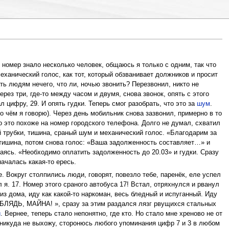
й номер знало несколько человек, общаюсь я только с одним, так что
еханический голос, как тот, который обзванивает должников и просит
ать людям нечего, что ли, ночью звонить? Перезвонил, никто не
рез три, где-то между часом и двумя, снова звонок, опять с этого
 цифру, 29. И опять гудки. Теперь смог разобрать, что это за
шум
.
 чём я говорю). Через день мобильник снова зазвонил, примерно в то
то это похоже на номер городского телефона. Долго не думал, схватил
ой трубки, тишина, сраный шум и механический голос. «Благодарим за
 тишина, потом снова голос: «Ваша задолженность составляет…» и
ваясь. «Необходимо оплатить задолженность до 20.03» и гудки. Сразу
ачалась какая-то ересь.
е. Вокруг столпились люди, говорят, повезло тебе, паренёк, еле успел
я. 17. Номер этого сраного автобуса 17! Встал, отряхнулся и рванул
из дома, иду как какой-то наркоман, весь бледный и испуганный. Иду
, БЛЯДЬ, МАЙНА! », сразу за этим раздался лязг рвущихся стальных
й
. Вернее, теперь стало непонятно, где кто. Но стало мне хреново не от
 и никуда не выхожу, сторонюсь любого упоминания цифр 7 и 3 в любом