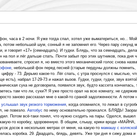
он, часа в 2 ночи. Я уже тогда спал, хотел уже выматериться, но... Мо
а, потом небольшой шум, сонный я не запомнил его. Через пару секунд м
и, и говорит «17» (семнадцать). И гудки. Блядь, что за семнадцать, дел
 на пол и лёг дальше спать. Почти забыл про этих шутников, пока дня че
званиваете, спросил я, но вместо этого механический голос снова назвал
тофоне
, небольшой фон перед песней (старые пердуны должны помнить, о
 цифру - 73. Дерьмо какое-то. Лёг спать, с утра проснулся с мыслью, ч
е есть), набрал 17-29-73 и нажал вызов. Гудки, гудки, гудки, звук взят
ническая сука не договорила, появился звук, будто кассета кончилась,
аетесь там что ли, суки?! Я уже просто орал на всю комнату, не сдержи
росто заново рассказал мне о какой-то сраной задолженности. А потом н
,
услышал звук резкого торможения
, когда опомнился, то лежал в сугроб
л, не повезло.
Автобус
по нему основательно проехался. БЛЯДЬ! Заорал 
одил. Потом всё-таки понял, что нужно сходить на пары. Оделся, вышел 
т какую-то коробку, здоровенную. В общем, слышу, крики вроде «МАЙНА
кусок досок в нескольких метрах от меня, на какую-то
мамашу с коляско
етелась коробка. 29. Двадцать, блядь, девять. Уже три дня я сижу дома