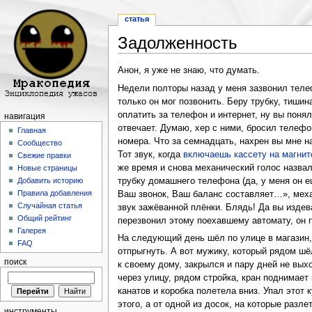
статья
Задолженность
Перейти к:
навигация
,
поиск
Анон, я уже не знаю, что думать.
Недели полторы назад у меня зазвонил телеф
только он мог позвонить. Беру трубку, тишин
оплатить за телефон и интернет, ну вы понял
навигация
отвечает. Думаю, хер с ними, бросил телефон
Главная
номера. Что за семнадцать, нахрен вы мне на
Сообщество
Тот звук, когда
включаешь кассету на магни
Свежие правки
же время и снова механический голос назвал
Новые страницы
трубку домашнего телефона (да, у меня он ещ
Добавить историю
Правила добавления
Ваш звонок, Ваш баланс составляет…», меха
Случайная статья
звук зажёванной плёнки. Блядь! Да вы издев
Общий рейтинг
перезвонил этому поехавшему автомату, он п
Галерея
На следующий день шёл по улице в магазин
FAQ
отпрыгнуть. А вот мужику, который рядом шё
поиск
к своему дому, закрылся и пару дней не вых
через улицу, рядом стройка, кран поднимае
канатов и коробка полетела вниз. Упал этот 
этого, а от одной из досок, на которые разл
инструменты