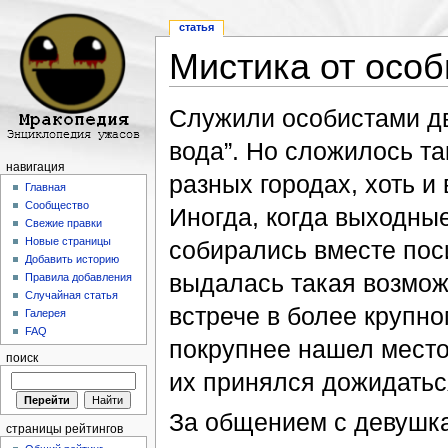
статья
Мистика от особ
Перейти к:
навигация
,
поиск
Служили особистами дв
вода”. Но сложилось та
навигация
разных городах, хоть и 
Главная
Сообщество
Иногда, когда выходные
Свежие правки
Новые страницы
собирались вместе поси
Добавить историю
выдалась такая возмож
Правила добавления
Случайная статья
встрече в более крупном
Галерея
FAQ
покрупнее нашел место
поиск
их принялся дожидатьс
За общением с девушка
страницы рейтингов