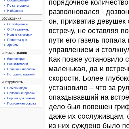
порядочное количество 
Общий рейтинг
По категориям
разволновался - дозвон
Избранное
обсуждения
он, прихватив девушек 
ОК:Избранное
встречу, не оставляя п
ОК:К удалению
Новые категории
пути его газель попала
Повестка дня
Архивы
управлением и столкну
списки страниц
Как позже установило с
Все истории
Все категории
маленькая, да и встре
Плашки и шаблоны
Истории с главной
скорости. Более глубо
инструменты
установило – что за ру
Ссылки сюда
Связанные правки
опаздывавший на встре
Версия для печати
Постоянная ссылка
дело был повешен гриф
даже их сослуживцам, 
из них суждено было по