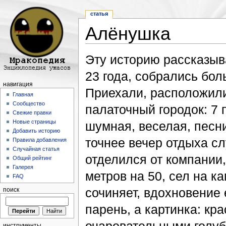
статья
Алёнушка
Перейти к:
навигация
,
поиск
Эту историю рассказыва
23 года, собрались бо
навигация
Приехали, расположили
Главная
Сообщество
палаточный городок: 7 
Свежие правки
Новые страницы
шумная, веселая, песни
Добавить историю
точнее вечер отдыха с
Правила добавления
Случайная статья
отделился от компании,
Общий рейтинг
Галерея
метров на 50, сел на к
FAQ
сочиняет, вдохновение 
поиск
парень, а картинка: кр
инструменты