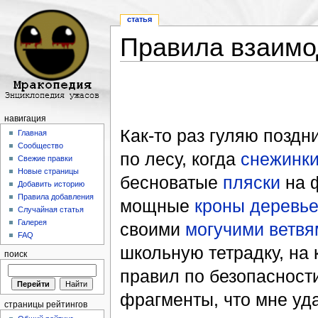
статья
Правила взаимо
Перейти к:
навигация
,
поиск
навигация
Как-то раз гуляю позд
Главная
Сообщество
по лесу, когда
снежинки
Свежие правки
Новые страницы
бесноватые
пляски
на ф
Добавить историю
Правила добавления
мощные
кроны деревь
Случайная статья
Галерея
своими
могучими ветвя
FAQ
школьную тетрадку, на
поиск
правил по безопасност
фрагменты, что мне уд
страницы рейтингов