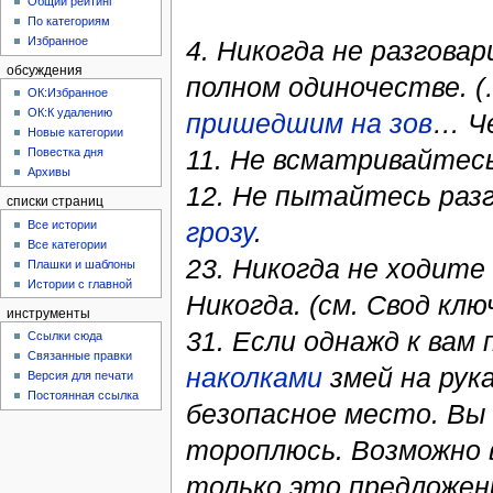
Общий рейтинг
По категориям
Избранное
4. Никогда не разгова
обсуждения
полном одиночестве. 
ОК:Избранное
ОК:К удалению
пришедшим на зов
… Ч
Новые категории
11. Не всматривайтесь
Повестка дня
Архивы
12. Не пытайтесь раз
списки страниц
грозу
.
Все истории
Все категории
23. Никогда не ходите 
Плашки и шаблоны
Истории с главной
Никогда. (см. Свод клю
инструменты
31. Если однажд к вам
Ссылки сюда
Связанные правки
наколками
змей на рука
Версия для печати
Постоянная ссылка
безопасное место. Вы
тороплюсь. Возможно в
только это предложени