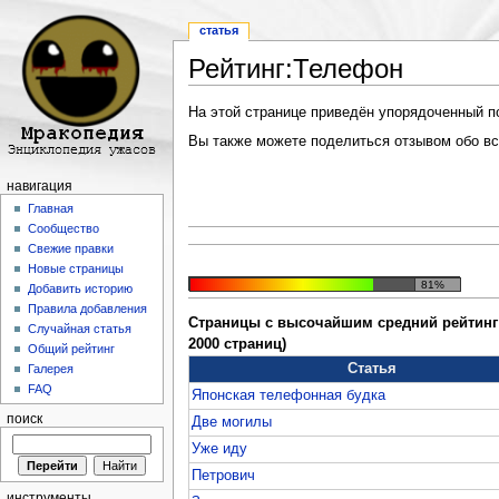
статья
Рейтинг:Телефон
Перейти к:
навигация
,
поиск
На этой странице приведён упорядоченный по 
Вы также можете поделиться отзывом обо все
навигация
Главная
Сообщество
Свежие правки
Новые страницы
81%
Добавить историю
Правила добавления
Страницы с высочайшим средний рейтинг 
Случайная статья
2000 страниц)
Общий рейтинг
Статья
Галерея
FAQ
Японская телефонная будка
поиск
Две могилы
Уже иду
Петрович
инструменты