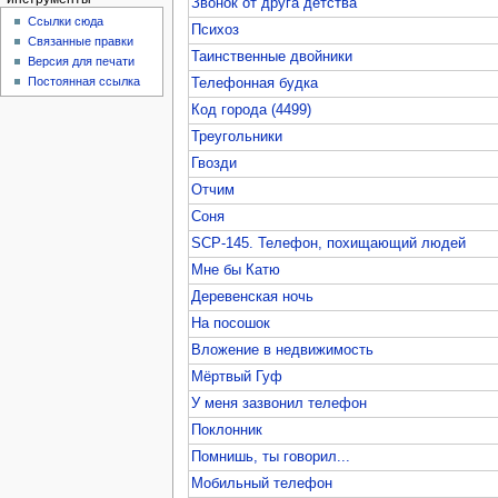
Звонок от друга детства
Ссылки сюда
Психоз
Связанные правки
Таинственные двойники
Версия для печати
Постоянная ссылка
Телефонная будка
Код города (4499)
Треугольники
Гвозди
Отчим
Соня
SCP-145. Телефон, похищающий людей
Мне бы Катю
Деревенская ночь
На посошок
Вложение в недвижимость
Мёртвый Гуф
У меня зазвонил телефон
Поклонник
Помнишь, ты говорил...
Мобильный телефон