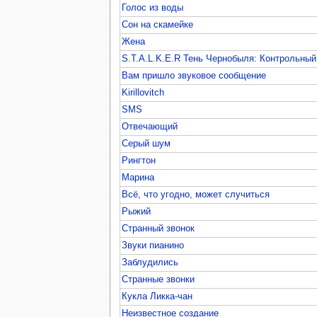
Голос из воды
Сон на скамейке
Жена
S.T.A.L.K.E.R Тень Чернобыля: Контрольны
Вам пришло звуковое сообщение
Kirillovitch
SMS
Отвечающий
Серый шум
Рингтон
Марина
Всё, что угодно, может случиться
Рыжий
Странный звонок
Звуки пианино
Заблудились
Странные звонки
Кукла Ликка-чан
Неизвестное создание