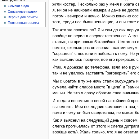
жгли костер. Несколько раз у меня и брата 
Ссылки сюда
я, ни он не набирали номера и даже не дос
Связанные правки
потом - вечером и ночью. Можно конечно сос
Версия для печати
того, среди нас были непьющие, и они тоже
Постоянная ссылка
Так что же произошло? Я и сам до сих пор у
вообще не верил в сверхестественное. А тут
старых, ни при новых батарейках. Лежал он с
помню, сколько раз он звонил - как минимум
"сорвался" с постели и побежал к нему. Не 
как выяснилось позднее, все его прекрасно 
Итак, я добежал до телефона, взял его в рук
так и не удалось заставить "заговорить" его
Мы с братом в ту же ночь стали обсуждать и
сумела найти слабое место "в цепи" и "замк
машин. На это я сразу обратил свое внимани
И тогда я вспомнил о своей настойчивой прос
выполнить. Мои последние сомнения в том, 
нами и чему он был свидетелем, не может б
Как я выяснил на следующий день и совсем 
слегка прогибалась от этого и слегка дотраг
вообще есть). Жаль только, что я не ответи