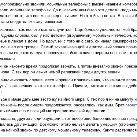
самопроизвольно звонили мобильные телефоны с высвечиванием номеров, 
тавали мобильные телефоны. Да и незачем нам было это делать - ведь м
латься на то, что все мы изрядно выпили. Но это было не так. Выпивки 
 стали свидетелями случившегося.
дивляюсь, как все это могло случиться. Еще больше удивляется мой бра
. Одним словом, был у нас детский (игрушечный) мобильный телефон, ко
ебе и лежал в доме. Но вдруг, ни с того ни с сего, он начал самопроизво
, слышал его трижды. Самый захватывающий и длительный звонок произош
успевши еще как следует проснуться, был охвачен первым порывом - отк
слышали.
и, он какое-то время продолжал звонить, а потом внезапно звонок прекр
 снова. С тех пор он лежит немой реликвией среди других вещей.
 анализировать случившееся и пришли к заключению, что какая-то вполн
нуть" заржавевшие контакты телефона. Причем, никаких внешних воздейс
е.
ьбе к маме дать мне весточку из Иного мира. С тех пор я ни на минуту 
что жизнь после смерти продолжается, рассеялись, как дым. Брат
перес
ыть объяснено с позиций материалистической идеологии.
недавно, другие люди ощущали в тот вечер еще более явственное прису
ивалась до лежащих. Возможно, этого нельзя делать умершим (кто знает?)
л на ночной звонок по детскому мобильному телефону. Как-то растерялс