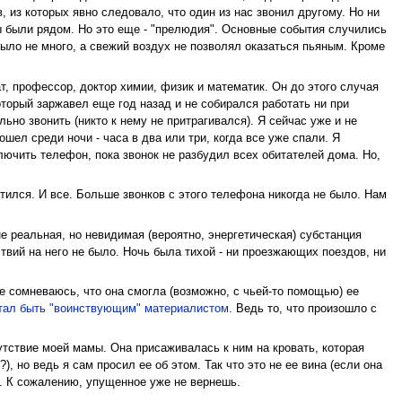
из которых явно следовало, что один из нас звонил другому. Но ни
ы были рядом. Но это еще - "прелюдия". Основные события случились
было не много, а свежий воздух не позволял оказаться пьяным. Кроме
т, профессор, доктор химии, физик и математик. Он до этого случая
торый заржавел еще год назад и не собирался работать ни при
льно звонить (никто к нему не притрагивался). Я сейчас уже и не
ел среди ночи - часа в два или три, когда все уже спали. Я
лючить телефон, пока звонок не разбудил всех обитателей дома. Но,
атился. И все. Больше звонков с этого телефона никогда не было. Нам
е реальная, но невидимая (вероятно, энергетическая) субстанция
твий на него не было. Ночь была тихой - ни проезжающих поездов, ни
не сомневаюсь, что она смогла (возможно, с чьей-то помощью) ее
тал быть "воинствующим" материалистом
. Ведь то, что произошло с
тствие моей мамы. Она присаживалась к ним на кровать, которая
, но ведь я сам просил ее об этом. Так что это не ее вина (если она
я. К сожалению, упущенное уже не вернешь.