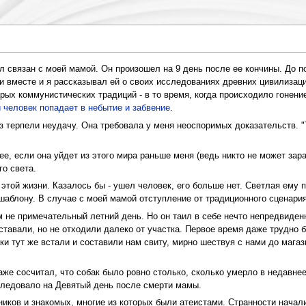
был связан с моей мамой. Он произошел на 9 день после ее кончины. До
 вместе и я рассказывал ей о своих исследованиях древних цивилизаций
арых коммунистических традиций - в то время, когда происходило гонен
 человек попадает в небытие и забвение
.
з терпели неудачу. Она требовала у меня неоспоримых доказательств. "
е, если она уйдет из этого мира раньше меня (ведь никто не может зара
го света.
этой жизни. Казалось бы - ушел человек, его больше нет. Светлая ему п
шаблону. В случае с моей мамой отступление от традиционного сценария
м не примечательный летний день. Но он таил в себе нечто непредвиде
вставали, но не отходили далеко от участка. Первое время даже трудно 
аки тут же встали и составили нам свиту, мирно шествуя с нами до мага
аже сосчитал, что собак было ровно столько, сколько умерло в недавнее
оследовало на Девятый день после смерти мамы.
иков и знакомых, многие из которых были атеистами. Странности начал