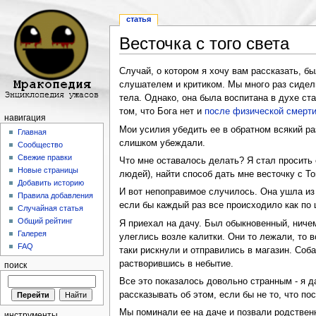
статья
Весточка с того света
Перейти к:
навигация
,
поиск
Случай, о котором я хочу вам рассказать, 
слушателем и критиком. Мы много раз сидели
тела. Однако, она была воспитана в духе ст
том, что Бога нет и
после физической смерти
навигация
Мои усилия убедить ее в обратном всякий ра
Главная
слишком убеждали.
Сообщество
Свежие правки
Что мне оставалось делать? Я стал просить е
Новые страницы
людей), найти способ дать мне весточку с То
Добавить историю
И вот непоправимое случилось. Она ушла из 
Правила добавления
если бы каждый раз все происходило как по 
Случайная статья
Общий рейтинг
Я приехал на дачу. Был обыкновенный, ниче
Галерея
улеглись возле калитки. Они то лежали, то 
FAQ
таки рискнули и отправились в магазин. Соб
растворившись в небытие.
поиск
Все это показалось довольно странным - я д
рассказывать об этом, если бы не то, что п
Мы поминали ее на даче и позвали родственн
инструменты