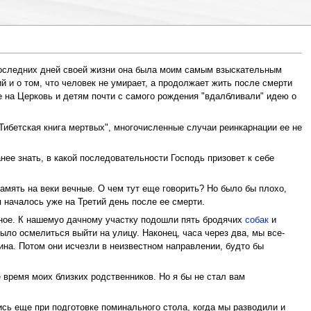
 последних дней своей жизни она была моим самым взыскательным
 и о том, что человек не умирает, а продолжает жить после смерти
ие на Церковь и детям почти с самого рождения "вдалбливали" идею о
Тибетская книга мертвых", многочисленные случаи реинкарнации ее не
нее знать, в какой последовательности Господь призовет к себе
амять на веки вечные. О чем тут еще говорить? Но было бы плохо,
 началось уже на Третий день после ее смерти.
нное. К нашемуо дачному участку подошли пять бродячих
собак
и
было осмелиться выйти на улицу. Наконец, часа через два, мы все-
зина. Потом они исчезли в неизвестном направлении, будто бы
 время моих близких родственников. Но я бы не стал вам
ись еще при подготовке поминального стола, когда мы разводили и