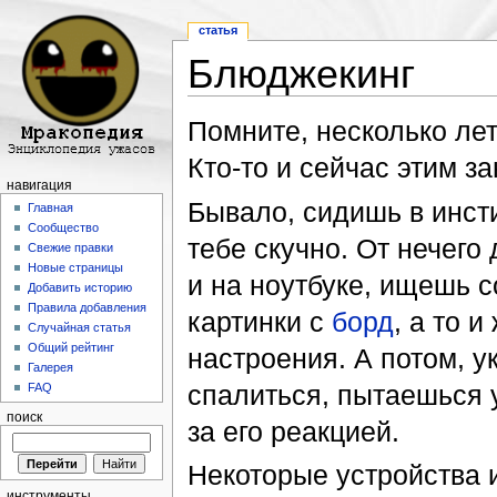
статья
Блюджекинг
Перейти к:
навигация
,
поиск
Помните, несколько ле
Кто-то и сейчас этим з
навигация
Бывало, сидишь в инсти
Главная
Сообщество
тебе скучно. От нечего
Свежие правки
Новые страницы
и на ноутбуке, ищешь 
Добавить историю
Правила добавления
картинки с
борд
, а то 
Случайная статья
Общий рейтинг
настроения. А потом, у
Галерея
спалиться, пытаешься у
FAQ
поиск
за его реакцией.
Некоторые устройства 
инструменты