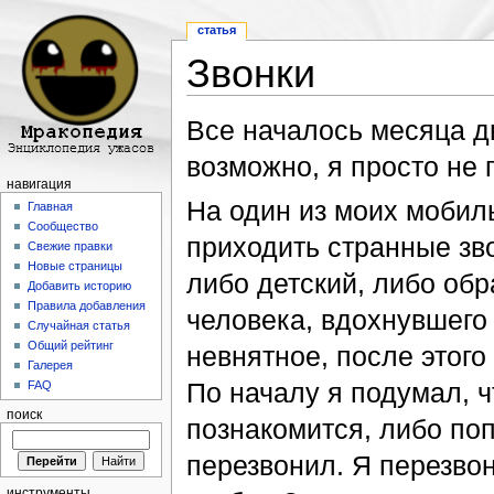
статья
Звонки
Перейти к:
навигация
,
поиск
Все началось месяца дв
возможно, я просто не
навигация
На один из моих мобил
Главная
Сообщество
приходить странные зво
Свежие правки
Новые страницы
либо детский, либо об
Добавить историю
Правила добавления
человека, вдохнувшего 
Случайная статья
Общий рейтинг
невнятное, после этого
Галерея
По началу я подумал, ч
FAQ
поиск
познакомится, либо поп
перезвонил. Я перезвон
инструменты