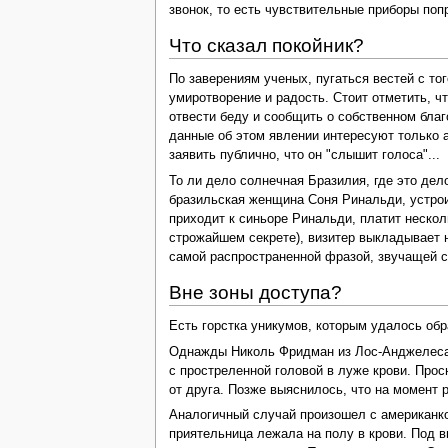
звонок, то есть чувствительные приборы поп
Что сказал покойник?
По заверениям ученых, пугаться вестей с то
умиротворение и радость. Стоит отметить, ч
отвести беду и сообщить о собственном благ
данные об этом явлении интересуют только а
заявить публично, что он "слышит голоса"...
То ли дело солнечная Бразилия, где это де
бразильская женщина Соня Ринальди, устрои
приходит к синьоре Ринальди, платит нескол
строжайшем секрете), визитер выкладывает н
самой распространенной фразой, звучащей с т
Вне зоны доступа?
Есть горстка уникумов, которым удалось обра
Однажды Николь Фридман из Лос-Анджелеса у
с простреленной головой в луже крови. Просн
от друга. Позже выяснилось, что на момент р
Аналогичный случай произошел с американкой
приятельница лежала на полу в крови. Под в