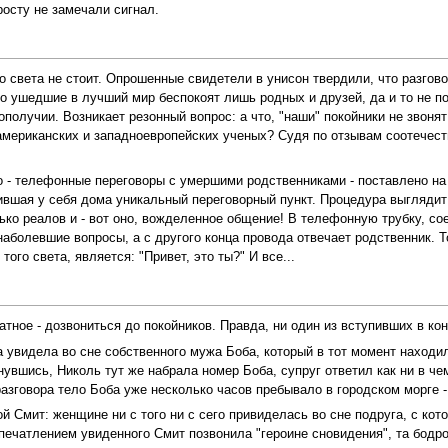
росту не замечали сигнал.
го света не стоит. Опрошенные свидетели в унисон твердили, что разгов
то ушедшие в лучший мир беспокоят лишь родных и друзей, да и то не п
ополучии. Возникает резонный вопрос: а что, "наши" покойники не звон
мериканских и западноевропейских ученых? Судя по отзывам соотечеств
ло - телефонные переговоры с умершими родственниками - поставлено на
вшая у себя дома уникальный переговорный пункт. Процедура выглядит 
ько реалов и - вот оно, вожделенное общение! В телефонную трубку, со
аболевшие вопросы, а с другого конца провода отвечает родственник. То
ого света, является: "Привет, это ты?" И все...
тное - дозвониться до покойников. Правда, ни один из вступивших в конт
видела во сне собственного мужа Боба, который в тот момент находил
увшись, Николь тут же набрала номер Боба, супруг ответил как ни в чем
азговора тело Боба уже несколько часов пребывало в городском морге - 
 Смит: женщине ни с того ни с сего привиделась во сне подруга, с кот
печатлением увиденного Смит позвонила "героине сновидения", та бодро