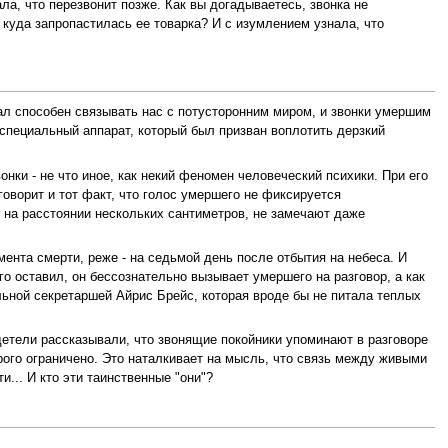
ла, что перезвонит позже. Как вы догадываетесь, звонка не
 куда запропастилась ее товарка? И с изумлением узнала, что
ал способен связывать нас с потусторонним миром, и звонки умершим
специальный аппарат, который был призван воплотить дерзкий
нки - не что иное, как некий феномен человеческий психики. При его
оворит и тот факт, что голос умершего не фиксируется
т на расстоянии нескольких сантиметров, не замечают даже
ента смерти, реже - на седьмой день после отбытия на небеса. И
го оставил, он бессознательно вызывает умершего на разговор, а как
ельной секретаршей Айрис Брейс, которая вроде бы не питала теплых
етели рассказывали, что звонящие покойники упоминают в разговоре
трого ограничено. Это наталкивает на мысль, что связь между живыми
... И кто эти таинственные "они"?