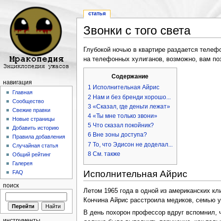
статья
Звонки с того света
Перейти к:
навигация
,
поиск
Глубокой ночью в квартире раздается телефо
на телефонных хулиганов, возможно, вам позв
Содержание
навигация
1
Исполнительная Айрис
Главная
2
Нам и без бренди хорошо...
Сообщество
3
«Сказал, где деньги лежат»
Свежие правки
4
«Ты мне только звони»
Новые страницы
5
Что сказал покойник?
Добавить историю
6
Вне зоны доступа?
Правила добавления
7
То, что Эдисон не доделал...
Случайная статья
8
См. также
Общий рейтинг
Галерея
Исполнительная Айрис
FAQ
поиск
Летом 1965 года в одной из американских к
Кончина Айрис расстроила медиков, семью ус
В день похорон профессор вдруг вспомнил, ч
инструменты