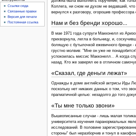
должна была выполнить поручение, как толь
Ссылки сюда
Коллега, ни сном ни духом не ведавший, что
Связанные правки
вернулся к разговору, огорошив профессора 
Версия для печати
Нам и без бренди хорошо...
Постоянная ссылка
В мае 1971 года супруги Макконелл из Ариз
прихворнула, легла в больницу, и, соскучи
болящую с бутылочкой ежевичного бренди - и
грустно молвив: "Мне он уже не понадобится"
успокоилась миссис Макконелл... А когда сп
назад. Кто же заверял ее в отличном самочу
«Сказал, где деньги лежат»
Однажды в доме английской актрисы Иды Люп
поскольку нет никаких данных о том, что зво
прагматичной целью: незадолго до того докум
«Ты мне только звони»
Вышеописанные случаи - лишь малая толика "
университета изучения паранормальных явле
исследований. В половине зарегистрированны
стороны" был неразборчив и тонул в какофо