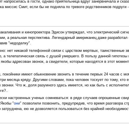
т напросилась в гости, однако приятельница вдруг занервничала и сказа
а миссис Смит, если бы не подняла по тревоге родственников подруги -
накаливания и кинопроектора Эдисон утверждал, что электрический сигн
зии, а реальная перспектива. Легендарный американец даже разработал 
авив "недоделку".
о: нет никакой телефонной связи с царством мертвых, таинственные зво
, а телепатическая связь с душой умершего. В пользу данной гипотезы г
 якобы адресован звонок, а свидетели, которые находятся в этот момен
 покойники имеют обыкновение звонить в течение первых 24 часов с мом
ри месяца кряду. Другими словами, пока человек тоскует по тому, кто е
 звонки. Что ж, доля разумного здесь имеется, но как быть с исполнит
ге?..
ески настроенных ученых сомневаться: в ряде случаев опрошенные свид
 Якобы "
они
" позволили позвонить, предупредив, что время разговора с
 затруднена, ею не дозволяется пользоваться без крайней необходимости