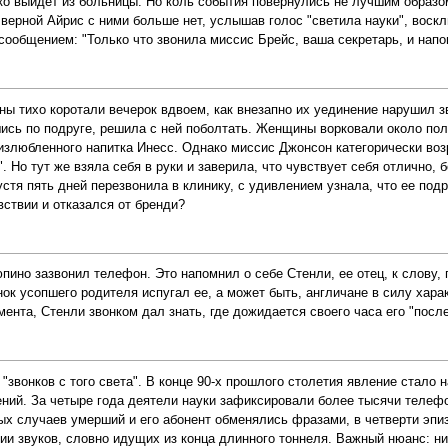
ко выйдет из больницы. Но коль события повернулись не лучшим образо
 верной Айрис с ними больше нет, услышав голос "светила науки", воскл
сообщением: "Только что звонила миссис Брейс, ваша секретарь, и напом
оны тихо коротали вечерок вдвоем, как внезапно их уединение нарушил
вшись по подруге, решила с ней поболтать. Женщины ворковали около по
злюбленного напитка Инесс. Однако миссис Джонсон категорически возра
. Но тут же взяла себя в руки и заверила, что чувствует себя отлично, б
устя пять дней перезвонила в клинику, с удивлением узнала, что ее по
вствии и отказался от бренди?
ино зазвонил телефон. Это напомнил о себе Стенли, ее отец, к слову, 
нок усопшего родителя испугал ее, а может быть, англичане в силу харак
ента, Стенли звонком дал знать, где дожидается своего часа его "после
звонков с того света". В конце 90-х прошлого столетия явление стало 
ний. За четыре года деятели науки зафиксировали более тысячи телефо
х случаев умерший и его абонент обменялись фразами, в четверти эпиз
нии звуков, словно идущих из конца длинного тоннеля. Важный нюанс: н