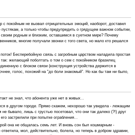
ор с покойным не вызвал отрицательных эмоций, наоборот, доставил
о пустякам, а только чтобы предупредить о грядущем важном событии,
ят своим родным и близким, оставшимся в суетном мире? Почему
енников, многие получали звонки с того света, но мало кто решался
 поток! Бесперебойную связь с загробным царством наладила простая
так: желающий поболтать о том о сем с покойником бразилец
единенную с блоком связи (конструкция устройства держится в
чнее, голос, похожий на "до боли знакомый". Но как бы там ни было,
акт не знал, что абонента уже нет в живых...
ся в другом городе. Прямо скажем, нехорошо так увидела - лежащим
 не бывало, лишь с грустью посетовал, что они так далеко (?!) друг
его застрелили при попытке ограбления...
орой она не общалась семь лет. И вновь сон был кошмарным -
 ответила, мол, действительно, болела, но теперь в добром здравии,