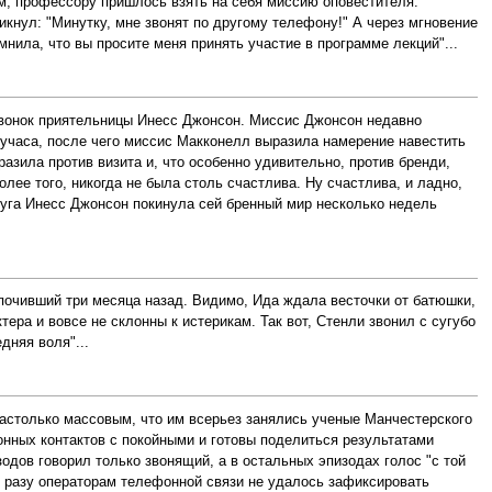
м, профессору пришлось взять на себя миссию оповестителя.
икнул: "Минутку, мне звонят по другому телефону!" А через мгновение
нила, что вы просите меня принять участие в программе лекций"...
 звонок приятельницы Инесс Джонсон. Миссис Джонсон недавно
лучаса, после чего миссис Макконелл выразила намерение навестить
зила против визита и, что особенно удивительно, против бренди,
олее того, никогда не была столь счастлива. Ну счастлива, и ладно,
друга Инесс Джонсон покинула сей бренный мир несколько недель
почивший три месяца назад. Видимо, Ида ждала весточки от батюшки,
тера и вовсе не склонны к истерикам. Так вот, Стенли звонил с сугубо
дняя воля"...
настолько массовым, что им всерьез занялись ученые Манчестерского
нных контактов с покойными и готовы поделиться результатами
одов говорил только звонящий, а в остальных эпизодах голос "с той
и разу операторам телефонной связи не удалось зафиксировать