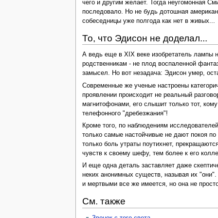
чего и другим желает. Тогда неугомонная Сми
последовало. Но не будь дотошная американк
собеседницы уже полгода как нет в живых...
То, что Эдисон не доделал...
А ведь еще в XIX веке изобретатель лампы 
родственникам - не плод воспаленной фанта
замысел. Но вот незадача: Эдисон умер, ост
Современные же ученые настроены категоричн
проявлении происходит не реальный разговор
магнитофонами, его слышит только тот, кому
телефонного "дребезжания"!
Кроме того, по наблюдениям исследователей,
только самые настойчивые не дают покоя по т
только боль утраты поутихнет, прекращаются
чувств к своему шефу, тем более к его колле
И еще одна деталь заставляет даже скептич
неких анонимных существ, называя их "они".
и мертвыми все же имеется, но она не просто
См. также
Звонок с того света