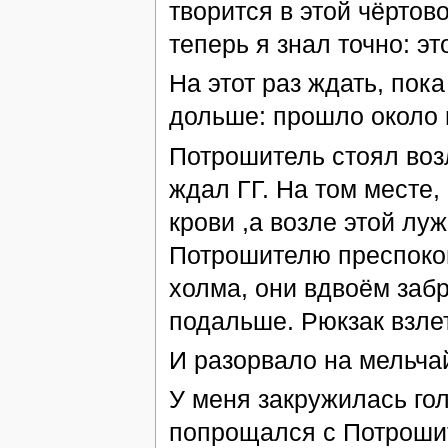
творится в этой чёртовой
теперь я знал точно: эт
На этот раз ждать, пок
дольше: прошло около п
Потрошитель стоял возл
ждал ГГ. На том месте
крови ,а возле этой лу
Потрошителю преспокой
холма, они вдвоём заб
подальше. Рюкзак взлет
И разорвало на мельча
У меня закружилась го
попрощался с Потрошит