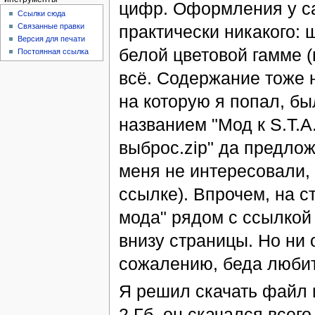
цифр. Оформления у с
Ссылки сюда
практически никакого: 
Связанные правки
Версия для печати
белой цветовой гамме (
Постоянная ссылка
всё. Содержание тоже 
на которую я попал, б
названием "Мод к S.T.A
выброс.zip" да предлож
меня не интересовали, 
ссылке). Впрочем, на 
мода" рядом с ссылкой
внизу страницы. Но ни о
сожалению, беда любит
Я решил скачать файл и
2 Гб, он скачался всего