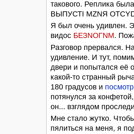
такового. Реплика был
ВЫПУСТІ МZNЯ ОТСYDA
Я был очень удивлен. 
видос
БЕЗNОГNM
. Пож
Разговор прервался. Н
удивление. И тут, поми
двери и попытался её о
какой-то странный рыча
180 градусов и
посмотр
потянулся за конфетой
он... взглядом прослед
Мне стало жутко. Чтобы
пялиться на меня, я по