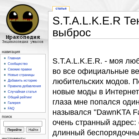
статья
S.T.A.L.K.E.R Т
выброс
Перейти к:
навигация
,
поиск
навигация
Главная
S.T.A.L.K.E.R. - моя лю
Сообщество
во все официальные ве
Свежие правки
Новые страницы
любительских модов. П
Добавить историю
Правила добавления
новые моды в Интернет
Случайная статья
Общий рейтинг
глаза мне попался один
Галерея
FAQ
назывался "DawnKTA Fa
поиск
очень странный адрес: 
длинный беспорядочный
инструменты