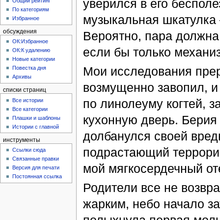
уверился в его бесполе
Общий рейтинг
По категориям
музыкальная шкатулка 
Избранное
обсуждения
Вероятно, пара должна 
ОК:Избранное
если бы только механи
ОК:К удалению
Новые категории
Мои исследования прер
Повестка дня
Архивы
возмущенно завопил, и
списки страниц
по линолеуму когтей, з
Все истории
Все категории
кухонную дверь. Берия 
Плашки и шаблоны
Истории с главной
долбанулся своей вред
инструменты
подрастающий террорис
Ссылки сюда
Связанные правки
мой мягкосердечный оте
Версия для печати
Постоянная ссылка
Родители все не возвр
жарким, небо начало з