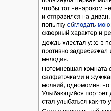
полыхнула первая молн
чтобы тот ненароком не
и отправился на диван
попытку
обглодать мою 
скверный характер и р
Дождь хлестал уже в по
противно задребезжал 
мелодия.
Потемневшая комната с
салфеточками и жужжа
молний, одномоментно 
Улыбающийся портрет д
стал улыбаться как-то