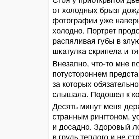
Стоя у приоткрытой дв
от холодных брызг дожд
фотографии уже наверн
холодно. Портрет прод
распяливая губы в злу
шкатулка скрипела и 
Внезапно, что-то мне п
потустороннем предста
за которых обязательно
слышала. Подошел к ко
Десять минут меня дер
странным рингтоном, у
и досадно. Здоровый ло
в грудь теплого и не с