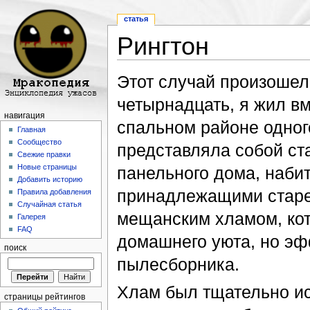
статья
Рингтон
Перейти к:
навигация
,
поиск
Этот случай произошел
четырнадцать, я жил в
навигация
спальном районе одног
Главная
Сообщество
представляла собой ст
Свежие правки
Новые страницы
панельного дома, наби
Добавить историю
принадлежащими старе
Правила добавления
Случайная статья
мещанским хламом, кот
Галерея
FAQ
домашнего уюта, но э
поиск
пылесборника.
Хлам был тщательно ис
страницы рейтингов