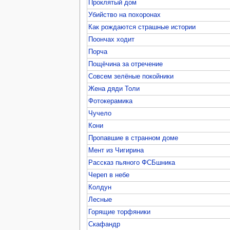
Проклятый дом
Убийство на похоронах
Как рождаются страшные истории
Поончах ходит
Порча
Пощёчина за отречение
Совсем зелёные покойники
Жена дяди Толи
Фотокерамика
Чучело
Кони
Пропавшие в странном доме
Мент из Чигирина
Рассказ пьяного ФСБшника
Череп в небе
Колдун
Лесные
Горящие торфяники
Скафандр