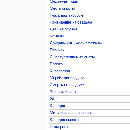
Медвежьи Горы
Месть сироты
Глаза над забором
Привидение на свадьбе
Дети на опушке
Комары
Дойдешь сам, если сможешь
Поончах
С наступлением темноты
Болото
Кировоград
Марийская свадьба
Смерть на свадьбе
Зов покойницы
2011
Колодец
Митьковская крипипаста
Колодец смерти
Розыгрыш