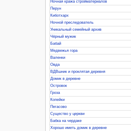
Ночная кража стройматериалов
Перун
Киботхарх
Ночной преследователь
Уникальный семейный архив
Чёрный мужик
Бабай
Медвежья гора
Валенки
Овда
ВДВшник и проклятая деревня
Домик в деревне
Островок
Гроза
Копейки
Пегасово
Существо у церкви
Бабка на чердаке
Хорошо иметь домик в деревне