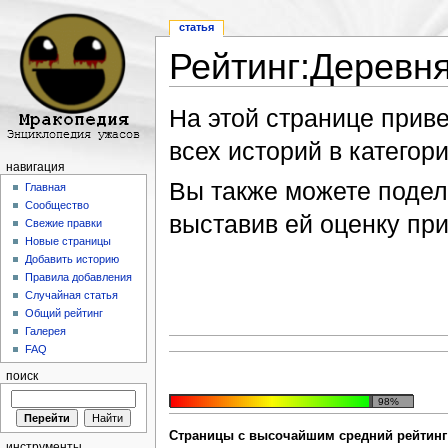
статья
Рейтинг:Деревн
Перейти к:
навигация
,
поиск
На этой странице прив
всех историй в категори
навигация
Вы также можете подели
Главная
Сообщество
выставив ей оценку пр
Свежие правки
Новые страницы
Добавить историю
Правила добавления
Случайная статья
Общий рейтинг
Галерея
FAQ
поиск
98%
Страницы с высочайшим средний рейтинг 
инструменты