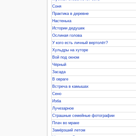
Соня
Практика в деревне
Настенька
Истории дедушек
Ослиная голова
У кого есть личный вертолёт?
Хульдры на хуторе
Вой под окном
Чёрный
Засада
В овраге
Встреча в камышах
Сено
Изба
Лучезарное
Страшные семейные фотографии
Плач во мраке
Замёрзший летом