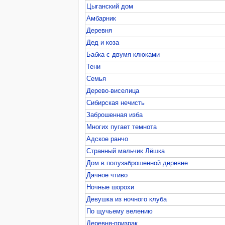
Цыганский дом
Амбарник
Деревня
Дед и коза
Бабка с двумя клюками
Тени
Семья
Дерево-виселица
Сибирская нечисть
Заброшенная изба
Многих пугает темнота
Адское ранчо
Странный мальчик Лёшка
Дом в полузаброшенной деревне
Дачное чтиво
Ночные шорохи
Девушка из ночного клуба
По щучьему велению
Деревня-призрак