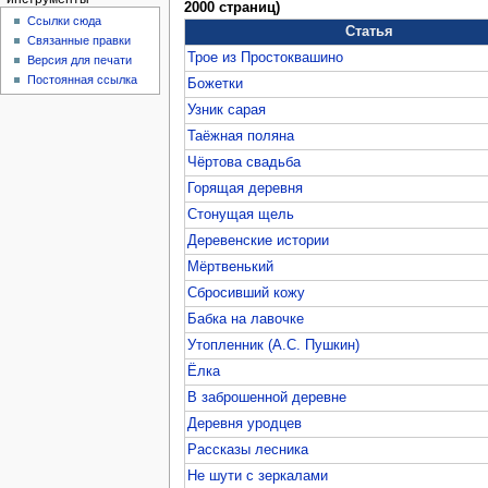
2000 страниц)
Ссылки сюда
Статья
Связанные правки
Трое из Простоквашино
Версия для печати
Постоянная ссылка
Божетки
Узник сарая
Таёжная поляна
Чёртова свадьба
Горящая деревня
Стонущая щель
Деревенские истории
Мёртвенький
Сбросивший кожу
Бабка на лавочке
Утопленник (А.С. Пушкин)
Ёлка
В заброшенной деревне
Деревня уродцев
Рассказы лесника
Не шути с зеркалами