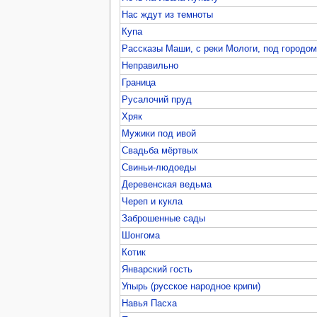
Нас ждут из темноты
Купа
Рассказы Маши, с реки Мологи, под городо
Неправильно
Граница
Русалочий пруд
Хряк
Мужики под ивой
Свадьба мёртвых
Свиньи-людоеды
Деревенская ведьма
Череп и кукла
Заброшенные сады
Шонгома
Котик
Январский гость
Упырь (русское народное крипи)
Навья Пасха