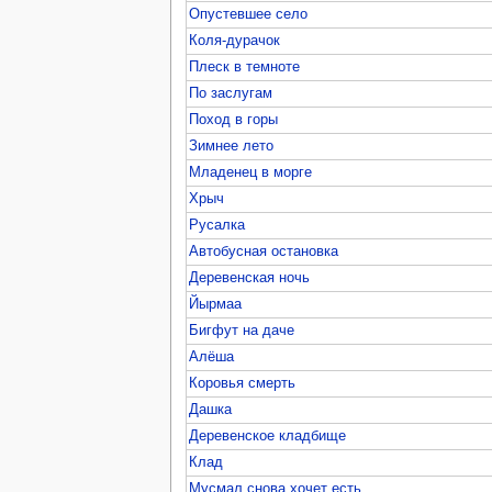
Опустевшее село
Коля-дурачок
Плеск в темноте
По заслугам
Поход в горы
Зимнее лето
Младенец в морге
Хрыч
Русалка
Автобусная остановка
Деревенская ночь
Йырмаа
Бигфут на даче
Алёша
Коровья смерть
Дашка
Деревенское кладбище
Клад
Мусмал снова хочет есть