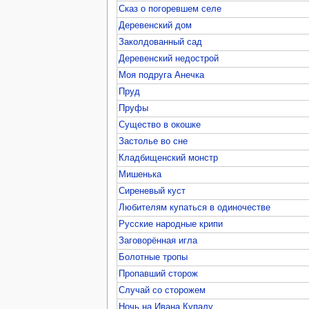
Сказ о погоревшем селе
Деревенский дом
Заколдованный сад
Деревенский недострой
Моя подруга Анечка
Пруд
Пруфы
Существо в окошке
Застолье во сне
Кладбищенский монстр
Мишенька
Сиреневый куст
Любителям купаться в одиночестве
Русские народные крипи
Заговорённая игла
Болотные тропы
Пропавший сторож
Случай со сторожем
Ночь на Ивана Купалу