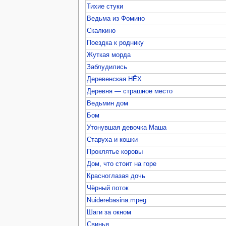
Тихие стуки
Ведьма из Фомино
Скалкино
Поездка к роднику
Жуткая морда
Заблудились
Деревенская НЁХ
Деревня — страшное место
Ведьмин дом
Бом
Утонувшая девочка Маша
Старуха и кошки
Проклятье коровы
Дом, что стоит на горе
Красноглазая дочь
Чёрный поток
Nuiderebasina.mpeg
Шаги за окном
Свинья