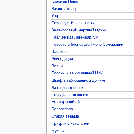
Красный Пепал
Жизнь это ад
Угар
Саблезубый выползень
Зеленоглазый мертвый мужик
Навлинский Легендариум
Повесть о бесноватой жене Соломонии
Васьково
Экспедиция
Волки
Посоны и заброшенный НИИ
Шкаф в заброшенном домике
Женщина в сенях
Поездка в Танзанию
Не открывай ей
Белоостров
Старая ведьма
Призрак в котельной
Мужык