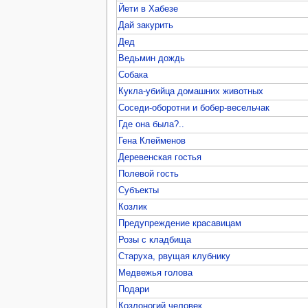
Йети в Хабезе
Дай закурить
Дед
Ведьмин дождь
Собака
Кукла-убийца домашних животных
Соседи-оборотни и бобер-весельчак
Где она была?..
Гена Клейменов
Деревенская гостья
Полевой гость
Субъекты
Козлик
Предупреждение красавицам
Розы с кладбища
Старуха, рвущая клубнику
Медвежья голова
Подари
Козлоногий человек