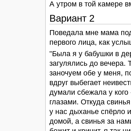
А утром в той камере 
Вариант 2
Поведала мне мама подр
первого лица, как услы
"Была я у бабушки в де
загулялись до вечера. 
заночуем обе у меня, п
вдруг выбегает неивест
думали сбежала у кого 
глазами. Откуда свинья
у нас дыханье спёрло и
домой, а свинья за нам
бежит и кричит, я так н