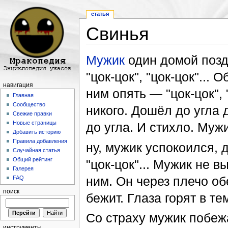
статья
Свинья
Перейти к:
навигация
,
поиск
Мужик
один домой позд
"цок-цок", "цок-цок"...
навигация
ним опять — "цок-цок", 
Главная
Сообщество
никого. Дошёл до угла 
Свежие правки
Новые страницы
до угла. И стихло. Мужи
Добавить историю
Правила добавления
ну, мужик успокоился, д
Случайная статья
Общий рейтинг
"цок-цок"... Мужик не 
Галерея
ним. Он через плечо об
FAQ
поиск
бежит. Глаза горят в те
Со страху мужик побеж
инструменты