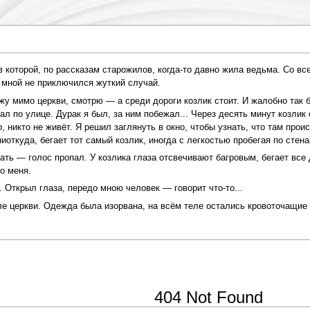
в которой, по рассказам старожилов, когда-то давно жила ведьма. Со в
 мной не приключился жуткий случай.
жу мимо церкви, смотрю — а среди дороги козлик стоит. И жалобно так 
ал по улице. Дурак я был, за ним побежал... Через десять минут козлик
о, никто не живёт. Я решил заглянуть в окно, чтобы узнать, что там про
ткуда, бегает тот самый козлик, иногда с легкостью пробегая по стена
ать — голос пропал. У козлика глаза отсвечивают багровым, бегает все
ло меня.
т. Открыл глаза, передо мною человек — говорит что-то...
е церкви. Одежда была изорвана, на всём теле остались кровоточащие 
404 Not Found