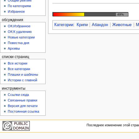
Общий рейтинг
По категориям
Избранное
49%
обсуждения
Категории
:
Крипи
Абандон
Животные
М
ОК:Избранное
ОК:К удалению
Новые категории
Повестка дня
Архивы
списки страниц
Все истории
Все категории
Плашки и шаблоны
Истории с главной
инструменты
Ссылки сюда
Связанные правки
Версия для печати
Постоянная ссылка
Последнее изменение этой стран