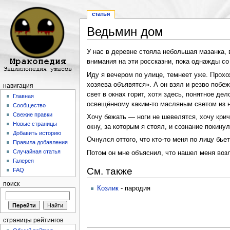
статья
Ведьмин дом
Перейти к:
навигация
,
поиск
У нас в деревне стояла небольшая мазанка, 
внимания на эти россказни, пока однажды со
Иду я вечером по улице, темнеет уже. Прохо
хозяева объявятся». А он взял и резво побеж
навигация
свет в окнах горит, хотя здесь, понятное дел
Главная
освещённому каким-то масляным светом из нио
Сообщество
Свежие правки
Хочу бежать — ноги не шевелятся, хочу крич
Новые страницы
окну, за которым я стоял, и сознание покину
Добавить историю
Очнулся оттого, что кто-то меня по лицу бье
Правила добавления
Случайная статья
Потом он мне объяснил, что нашел меня возл
Галерея
См. также
FAQ
поиск
Козлик
- пародия
страницы рейтингов