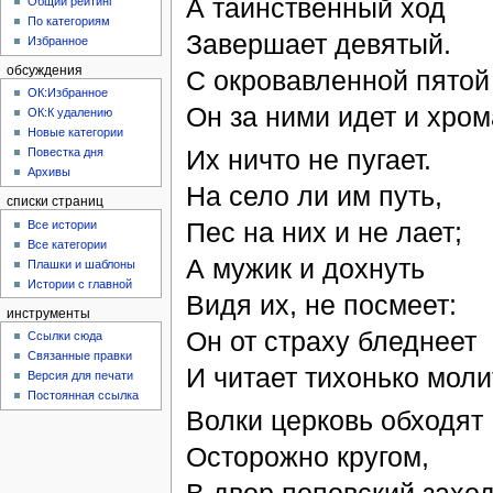
А таинственный ход
Общий рейтинг
По категориям
Завершает девятый.
Избранное
обсуждения
С окровавленной пятой
ОК:Избранное
Он за ними идет и хром
ОК:К удалению
Новые категории
Их ничто не пугает.
Повестка дня
Архивы
На село ли им путь,
списки страниц
Пес на них и не лает;
Все истории
Все категории
А мужик и дохнуть
Плашки и шаблоны
Истории с главной
Видя их, не посмеет:
инструменты
Он от страху бледнеет
Ссылки сюда
Связанные правки
И читает тихонько моли
Версия для печати
Постоянная ссылка
Волки церковь обходят
Осторожно кругом,