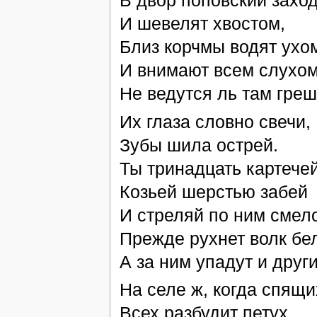
В двор поповский захо
И шевелят хвостом,
Близ корчмы водят ухо
И внимают всем слухом
Не ведутся ль там гре
Их глаза словно свечи,
Зубы шила острей.
Ты тринадцать картече
Козьей шерстью забей
И стреляй по ним смело
Прежде рухнет волк бе
А за ним упадут и други
На селе ж, когда спящи
Всех разбудит петух,