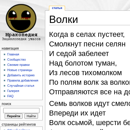
статья
Волки
Перейти к:
навигация
,
поиск
Когда в селах пустеет,
Смолкнут песни селян
навигация
И седой забелеет
Главная
Сообщество
Над болотом туман,
Свежие правки
Новые страницы
Из лесов тихомолком
Добавить историю
По полям волк за волк
Правила добавления
Случайная статья
Отправляются все на д
Галерея
FAQ
Семь волков идут смел
поиск
Впереди их идет
Волк осьмой, шерсти б
страницы рейтингов