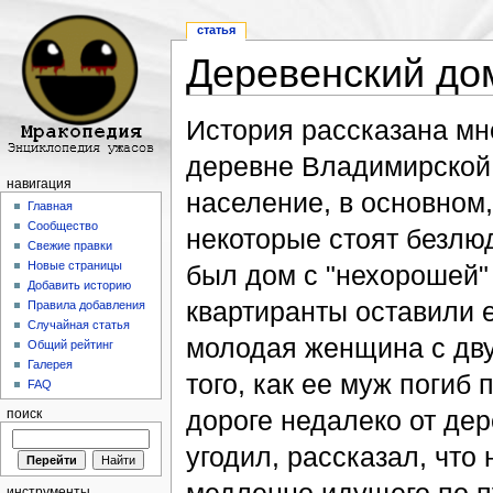
статья
Деревенский до
Перейти к:
навигация
,
поиск
История рассказана мн
деревне Владимирской 
навигация
население, в основном,
Главная
Сообщество
некоторые стоят безлю
Свежие правки
Новые страницы
был дом с "нехорошей"
Добавить историю
квартиранты оставили е
Правила добавления
Случайная статья
молодая женщина с двум
Общий рейтинг
Галерея
того, как ее муж погиб
FAQ
дороге недалеко от дер
поиск
угодил, рассказал, что
инструменты