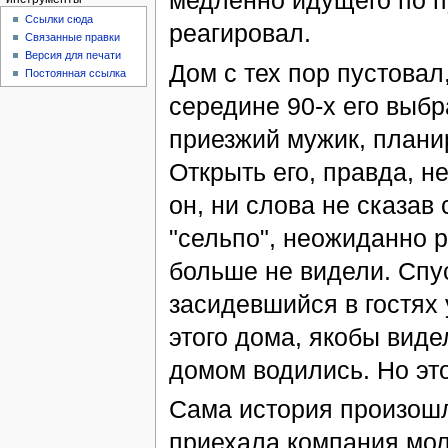
медленно идущего по пу
Ссылки сюда
реагировал.
Связанные правки
Версия для печати
Дом с тех пор пустовал
Постоянная ссылка
середине 90-х его выб
приезжий мужик, плани
Открыть его, правда, н
он, ни слова не сказа
"сельпо", неожиданно р
больше не видели. Спус
засидевшийся в гостях
этого дома, якобы виде
домом водились. Но это
Сама история произошла
приехала компания мол