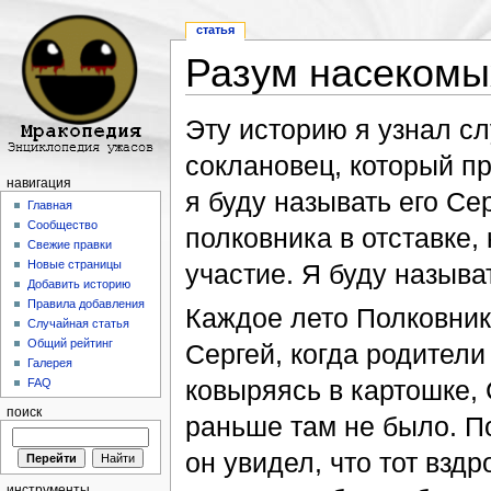
статья
Разум насекомы
Перейти к:
навигация
,
поиск
Эту историю я узнал с
соклановец, который пр
навигация
я буду называть его Се
Главная
Сообщество
полковника в отставке,
Свежие правки
Новые страницы
участие. Я буду называ
Добавить историю
Правила добавления
Каждое лето Полковник
Случайная статья
Общий рейтинг
Сергей, когда родители
Галерея
ковыряясь в картошке,
FAQ
поиск
раньше там не было. По
он увидел, что тот вздр
инструменты