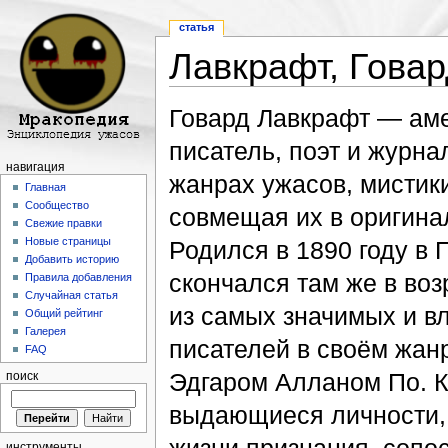
статья
Лавкрафт, Гова
Перейти к:
навигация
,
поиск
Говард Лавкрафт — ам
писатель, поэт и журна
навигация
жанрах ужасов, мистики
Главная
Сообщество
совмещая их в оригина
Свежие правки
Новые страницы
Родился в 1890 году в 
Добавить историю
скончался там же в воз
Правила добавления
Случайная статья
из самых значимых и в
Общий рейтинг
Галерея
писателей в своём жанр
FAQ
Эдгаром Алланом По. К
поиск
выдающиеся личности, 
инструменты