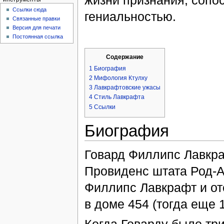
жизни признания, сопо
Ссылки сюда
гениальностью.
Связанные правки
Версия для печати
Постоянная ссылка
Содержание
1
Биография
2
Мифология Ктулху
3
Лавкрафтовские ужасы
4
Стиль Лавкрафта
5
Ссылки
Биография
Говард Филлипс Лавкраф
Провиденс штата Род-А
Филлипс Лавкрафт и от
в доме 454 (тогда еще 
Когда Говарду было три