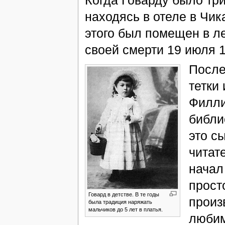
находясь в отеле в Чик
этого был помещен в ле
своей смерти 19 июля 1
После
тетки
Филли
библи
это с
читат
начал
прост
Говард в детстве. В те годы
произ
была традиция наряжать
мальчиков до 5 лет в платья.
любим