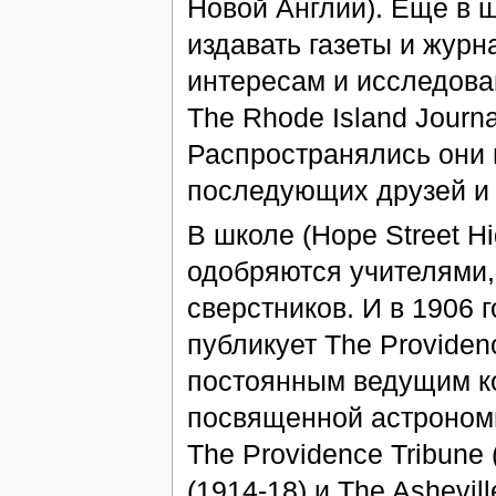
Новой Англии). Еще в 
издавать газеты и жур
интересам и исследовани
The Rhode Island Journa
Распространялись они 
последующих друзей и 
В школе (Hope Street H
одобряются учителями,
сверстников. И в 1906 
публикует The Providen
постоянным ведущим кол
посвященной астрономии
The Providence Tribune
(1914-18) и The Ashevill