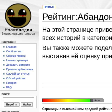
статья
Рейтинг:Абандо
Перейти к:
навигация
,
поиск
На этой странице прив
всех историй в категори
навигация
Вы также можете подели
Главная
Сообщество
выставив ей оценку пр
Свежие правки
Новые страницы
Добавить историю
Правила добавления
Случайная статья
Общий рейтинг
Галерея
FAQ
поиск
94%
Страницы с высочайшим средний рейтинг 
инструменты