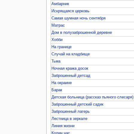
Амбарник
Искрящаяся церковь
Самая шумная ночь сентября
Матрас
Дом в полузаброшенной деревне
Хобби
На границе
Случай на кладбище
Тьма
Ночная кража досок
Заброшенный детсад
На окраине
Барак
Детская больница (рассказ пьяного слесаря)
Заброшенный детский садик
Заброшенный лагерь
Лестница в зеркале
Линия жизни
Колин час