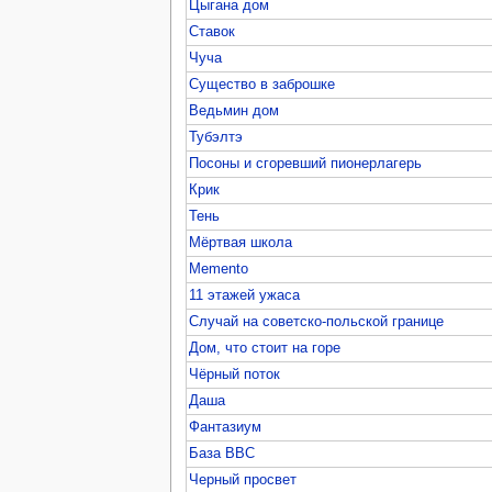
Цыгана дом
Ставок
Чуча
Существо в заброшке
Ведьмин дом
Тубэлтэ
Посоны и сгоревший пионерлагерь
Крик
Тень
Мёртвая школа
Memento
11 этажей ужаса
Случай на советско-польской границе
Дом, что стоит на горе
Чёрный поток
Даша
Фантазиум
База ВВС
Черный просвет