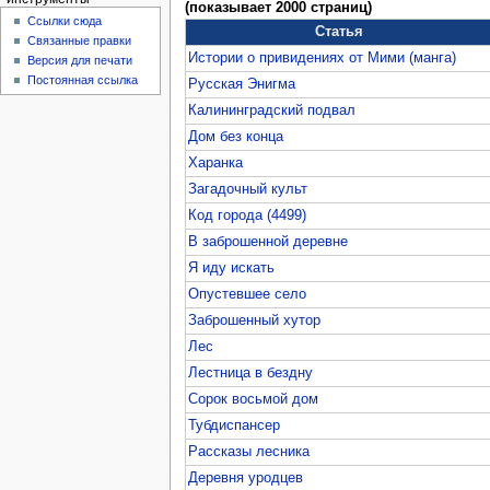
(показывает 2000 страниц)
Ссылки сюда
Статья
Связанные правки
Истории о привидениях от Мими (манга)
Версия для печати
Постоянная ссылка
Русская Энигма
Калининградский подвал
Дом без конца
Харанка
Загадочный культ
Код города (4499)
В заброшенной деревне
Я иду искать
Опустевшее село
Заброшенный хутор
Лес
Лестница в бездну
Сорок восьмой дом
Тубдиспансер
Рассказы лесника
Деревня уродцев