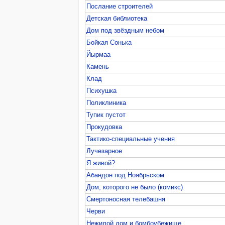
Послание строителей
Детская библиотека
Дом под звёздным небом
Бойкая Сонька
Йырмаа
Камень
Клад
Психушка
Поликлиника
Тупик пустот
Прокудовка
Тактико-специальные учения
Лучезарное
Я живой?
Абандон под Ноябрьском
Дом, которого не было (комикс)
Смертоносная телебашня
Черви
Нежилой дом и бомбоубежище