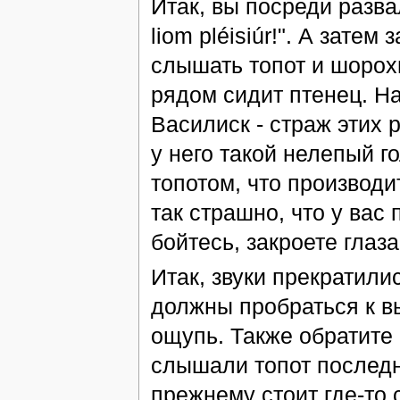
Итак, вы посреди разва
liom pléisiúr!". А затем
слышать топот и шорохи
рядом сидит птенец. Н
Василиск - страж этих 
у него такой нелепый 
топотом, что производ
так страшно, что у вас
бойтесь, закроете глаза
Итак, звуки прекратили
должны пробраться к в
ощупь. Также обратите
слышали топот последни
прежнему стоит где-то 