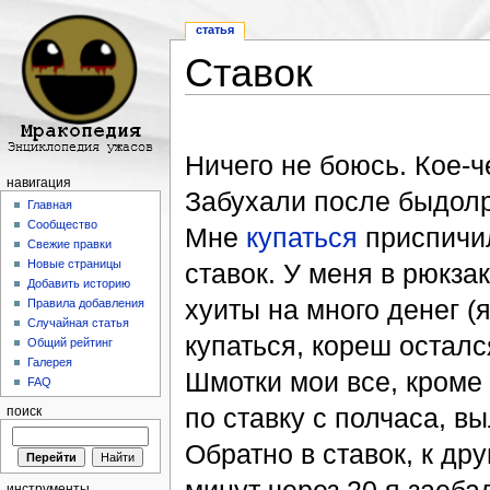
статья
Ставок
Перейти к:
навигация
,
поиск
Ничего не боюсь. Кое-ч
навигация
Забухали после быдолр
Главная
Сообщество
Мне
купаться
приспичил
Свежие правки
Новые страницы
ставок. У меня в рюкза
Добавить историю
хуиты на много денег (
Правила добавления
Случайная статья
купаться, кореш остался
Общий рейтинг
Галерея
Шмотки мои все, кроме 
FAQ
по ставку с полчаса, вы
поиск
Обратно в ставок, к др
инструменты