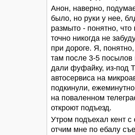
Анон, наверно, подумае
было, но руки у нее, б
размыто - понятно, что н
точно никогда не забуду
при дороге. Я, понятно
там после 3-5 посылов 
дали фуфайку, из-под Т
автосервиса на микроав
подкинули, ежеминутно 
на поваленном телегра
откроют подъезд.
Утром подъехал кент с 
отчим мне по ебалу съе