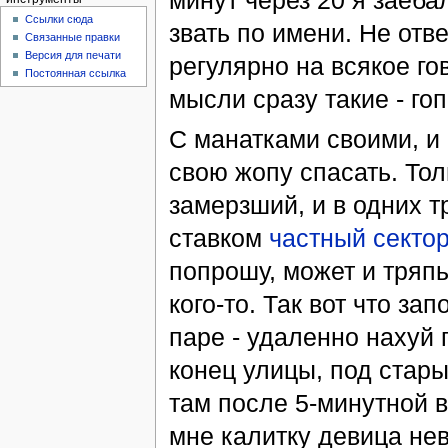
минут через 20 я заеба
Ссылки сюда
звать по имени. Не отв
Связанные правки
Версия для печати
регулярно на всякое говн
Постоянная ссылка
мысли сразу такие - гоп
С манатками своими, и
свою жопу спасать. Тол
замерзший, и в одних т
ставком
частный секто
попрошу, может и тряпь
кого-то. Так вот что за
паре - удаленно нахуй 
конец улицы, под стары
там после 5-минутной в
мне калитку девица нев