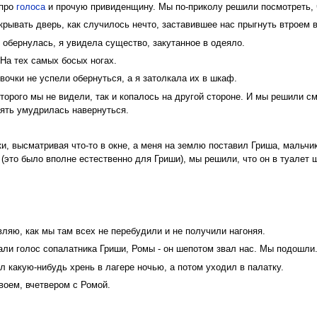
про
голоса
и прочую привиденщину. Мы по-приколу решили посмотреть, 
рывать дверь, как случилось нечто, заставившее нас прыгнуть втроем в
я обернулась, я увидела существо, закутанное в одеяло.
 На тех самых босых ногах.
вочки не успели обернуться, а я затолкала их в шкаф.
орого мы не видели, так и копалось на другой стороне. И мы решили с
пять умудрилась навернуться.
, высматривая что-то в окне, а меня на землю поставил Гриша, мальчик 
т (это было вполне естественно для Гриши), мы решили, что он в туалет 
вляю, как мы там всех не перебудили и не получили нагоняя.
али голос сопалатника Гриши, Ромы - он шепотом звал нас. Мы подошли
 какую-нибудь хрень в лагере ночью, а потом уходил в палатку.
воем, вчетвером с Ромой.