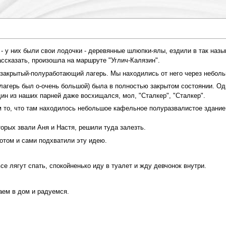
 - у них были свои лодочки - деревянные шлюпки-ялы, ездили в так наз
ассказать, произошла на маршруте "Углич-Калязин".
закрытый-полуработающий лагерь. Мы находились от него через небол
 лагерь был о-очень большой) была в полностью закрытом состоянии. Одн
дин из наших парней даже восхищался, мол, "Сталкер", "Сталкер".
ем то, что там находилось небольшое кафельное полуразвалистое здание
торых звали Аня и Настя, решили туда залезть.
потом и сами подхватили эту идею.
все лягут спать, спокойненько иду в туалет и жду девчонок внутри.
аем в дом и радуемся.