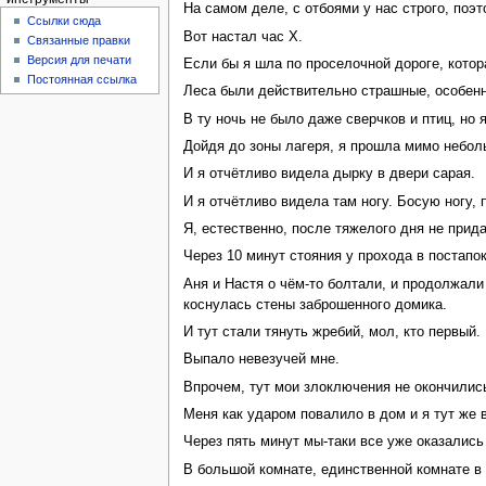
На самом деле, с отбоями у нас строго, поэт
Ссылки сюда
Вот настал час X.
Связанные правки
Версия для печати
Если бы я шла по проселочной дороге, котор
Постоянная ссылка
Леса были действительно страшные, особенно
В ту ночь не было даже сверчков и птиц, но 
Дойдя до зоны лагеря, я прошла мимо небол
И я отчётливо видела дырку в двери сарая.
И я отчётливо видела там ногу. Босую ногу,
Я, естественно, после тяжелого дня не прид
Через 10 минут стояния у прохода в постапо
Аня и Настя о чём-то болтали, и продолжали 
коснулась стены заброшенного домика.
И тут стали тянуть жребий, мол, кто первый.
Выпало невезучей мне.
Впрочем, тут мои злоключения не окончились
Меня как ударом повалило в дом и я тут же 
Через пять минут мы-таки все уже оказались 
В большой комнате, единственной комнате в