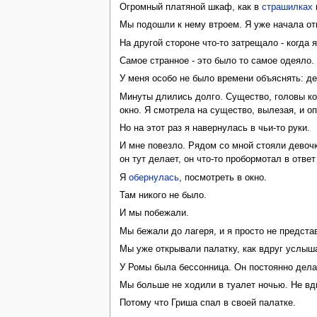
Огромный платяной шкаф, как в
страшилках
Мы подошли к нему втроем. Я уже начала отк
На другой стороне что-то затрещало - когда 
Самое странное - это было то самое одеяло.
У меня особо не было времени объяснять: де
Минуты длились долго. Существо, головы кот
окно. Я смотрела на существо, вылезая, и о
Но на этот раз я навернулась в чьи-то руки.
И мне повезло. Рядом со мной стояли девочки
он тут делает, он что-то пробормотал в отве
Я
обернулась
, посмотреть в окно.
Там никого не было.
И мы побежали.
Мы бежали до лагеря, и я просто не предста
Мы уже открывали палатку, как вдруг услыш
У Ромы была бессонница. Он постоянно делал
Мы больше не ходили в туалет ночью. Не вд
Потому что Гриша спал в своей палатке.