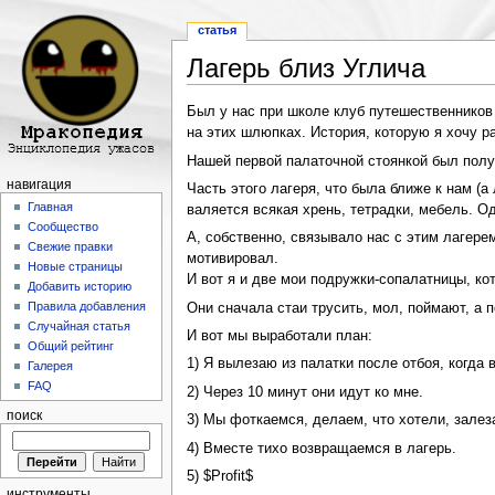
статья
Лагерь близ Углича
Перейти к:
навигация
,
поиск
Был у нас при школе клуб путешественников
на этих шлюпках. История, которую я хочу р
Нашей первой палаточной стоянкой был полу
навигация
Часть этого лагеря, что была ближе к нам (а
Главная
валяется всякая хрень, тетрадки, мебель. О
Сообщество
А, собственно, связывало нас с этим лагер
Свежие правки
мотивировал.
Новые страницы
И вот я и две мои подружки-сопалатницы, ко
Добавить историю
Правила добавления
Они сначала стаи трусить, мол, поймают, а 
Случайная статья
И вот мы выработали план:
Общий рейтинг
1) Я вылезаю из палатки после отбоя, когда 
Галерея
FAQ
2) Через 10 минут они идут ко мне.
поиск
3) Мы фоткаемся, делаем, что хотели, залез
4) Вместе тихо возвращаемся в лагерь.
5) $Profit$
инструменты