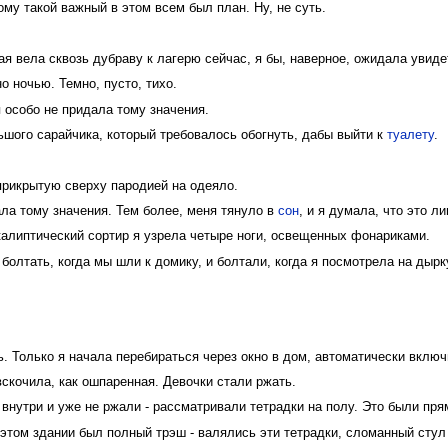
ому такой важный в этом всем был план. Ну, не суть.
ая вела сквозь дубраву к лагерю сейчас, я бы, наверное, ожидала увид
 ночью. Темно, пусто, тихо.
я особо не придала тому значения.
ьшого сарайчика, который требовалось обогнуть, дабы выйти к
туалету
.
 прикрытую сверху пародией на одеяло.
ала тому значения. Тем более, меня тянуло в
сон
, и я думала, что это л
калиптический сортир я узрела четыре ноги, освещенных фонариками.
болтать, когда мы шли к домику, и болтали, когда я посмотрела на дырку
. Только я начала перебираться через окно в дом, автоматически включ
вскочила, как ошпаренная. Девочки стали ржать.
внутри и уже не ржали - рассматривали тетрадки на полу. Это были прям
 этом здании был полный трэш - валялись эти тетрадки, сломанный стул