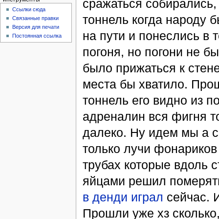
сражаться собирались,
Ссылки сюда
тоннель когда народу б
Связанные правки
Версия для печати
на пути и понеслись в 
Постоянная ссылка
погоня, но погони не б
было прижаться к стен
места бы хватило. Про
тоннель его видно из п
адреналин вся фигня то
далеко. Ну идем мы а с
только лучи фонариков 
трубах которые вдоль с
яйцами решил померят
в денди играл
сейчас. И
Прошли уже хз сколько,