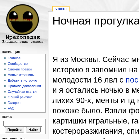
статья
Ночная прогулк
Перейти к:
навигация
,
поиск
навигация
Я из Москвы. Сейчас мн
Главная
Сообщество
историю я запомнил на
Свежие правки
Новые страницы
молодости 16 лвл с
пос
Добавить историю
Правила добавления
и я остались ночью в м
Случайная статья
Общий рейтинг
лихих 90-х, менты и тд 
Галерея
похоже было. Взяли фо
FAQ
поиск
картишки игральные, г
костероразжигания, сп
инструменты