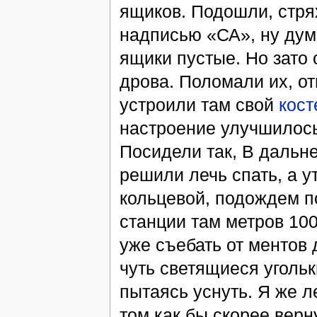
ящиков. Подошли, стр
надписью «СА», ну дум
ящики пустые. Но зато 
дрова. Поломали их, о
устроили там свой
кост
настроение улучшилось-
Посидели так, В дальн
решили лечь спать, а у
кольцевой, подождем п
станции там метров 10
уже съебать от ментов 
чуть светящиеся угольк
пытаясь уснуть. Я же л
том как бы скорее верну