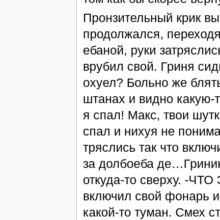
Пронзительный крик выв
продолжался, переходя 
ебаной, руки затряслис
врубил свой. Гриня сид
охуел? Больно же блять
штанах и видно какую-то
я спал! Макс, твои шут
спал и нихуя не поним
тряслись так что вклю
за долбоеба де…Гринин
откуда-то сверху. -ЧТ
включил свой фонарь и 
какой-то туман. Смех с