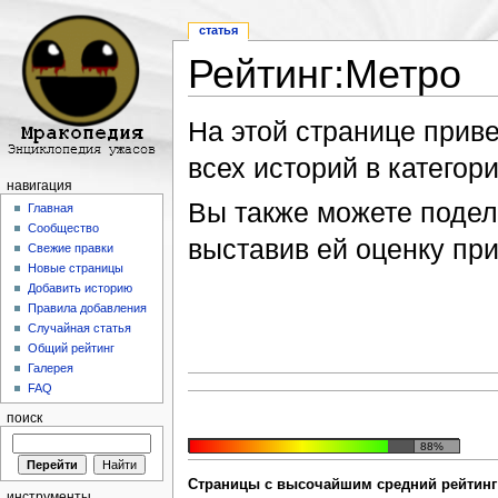
статья
Рейтинг:Метро
Перейти к:
навигация
,
поиск
На этой странице прив
всех историй в категори
навигация
Вы также можете подели
Главная
Сообщество
выставив ей оценку пр
Свежие правки
Новые страницы
Добавить историю
Правила добавления
Случайная статья
Общий рейтинг
Галерея
FAQ
поиск
88%
Страницы с высочайшим средний рейтинг 
инструменты