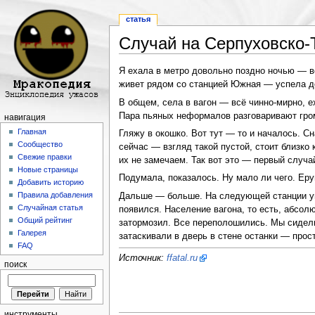
статья
Случай на Серпуховско-
Перейти к:
навигация
,
поиск
Я ехала в метро довольно поздно ночью — во
живет рядом со станцией Южная — успела д
В общем, села в вагон — всё чинно-мирно, 
Пара пьяных неформалов разговаривают громк
навигация
Главная
Гляжу в окошко. Вот тут — то и началось. Сн
Сообщество
сейчас — взгляд такой пустой, стоит близко
Свежие правки
их не замечаем. Так вот это — первый случай
Новые страницы
Подумала, показалось. Ну мало ли чего. Еру
Добавить историю
Правила добавления
Дальше — больше. На следующей станции увид
Случайная статья
появился. Население вагона, то есть, абсол
Общий рейтинг
затормозил. Все переполошились. Мы сидели 
Галерея
затаскивали в дверь в стене останки — прост
FAQ
Источник:
ffatal.ru
поиск
инструменты