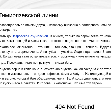
Тимирязевской линии
звращалась со вписки друга, к которому внезапно в полпервого ночи вер
о закрытия.
ехать до
Петровско-Разумовской
. В общем, только по серой ветке от нач
о, бомж спящий и бабка какая-то тоже спящая, но, в отличие от бомжа,
ачала все как обычно — станция — тоннель, станция — тоннель. Вдруг на
 к концу платформы очень. А на губах — улыбка. Леденящая такая. Знае
. Когда поезд стал останавливаться, я моргнула и уже ничего не увидел
нда. Проехали, никто не прыгнул — слава богу.
ела парня в капюшоне. Я отчетливо видела, как он заходил с платформ
ютно не изменилось — я, двое нефоров, бомж и бабуля. На следующей с
в вагоне, который был обездвижен, минут 15. А когда двинулись, я отч
о куски мяса в пакетах. И голова. В капюшоне. Это был тот парень.
404 Not Found