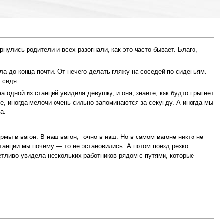
нулись родители и всех разогнали, как это часто бывает. Благо,
ала до конца почти. От нечего делать гляжу на соседей по сиденьям.
 сидя.
 одной из станций увидела девушку, и она, знаете, как будто прыгнет
те, иногда мелочи очень сильно запоминаются за секунду. А иногда мы
а.
ы в вагон. В наш вагон, точно в наш. Но в самом вагоне никто не
танции мы почему — то не остановились. А потом поезд резко
етливо увидела нескольких работников рядом с путями, которые